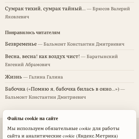
Сумрак тихий, сумрак тайный...
— Брюсов Валерий
Яковлевич
Понравилось читателям
Безвременье
— Бальмонт Константин Дмитриевич
Весна, весна! как воздух чист!
— Баратынский
Евгений Абрамович
Жизнь
— Галина Галина
Бабочка («Помню я, бабочка билась в окно...»)
—
Бальмонт Константин Дмитриевич
Файлы cookie на сайте
© 2026 Стихотворения поэтов классиков
Мы используем обязательные cookie для работы
сайта и аналитические cookie (Яндекс.Метрика)
Политика обработки персональных данных
·