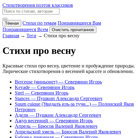
Стихотворения поэтов классиков
Стихи по темам
Понравившееся Вам
Тёмная
Понравившееся Всем
Очистить прочитанное
Главная
→
Теги
→ Стихи про весну
Стихи про весну
Красивые стихи про весну, цветение и пробуждение природы.
Лирические стихотворения о весенней красоте и обновлении.
Berceuse (миньонет)
— Северянин Игорь
Kevade
— Северянин Игорь
Sirel
— Северянин Игорь
Stances
— Пушкин Александр Сергеевич
Suum cuique (Увидалъ изъ-за тучи...)
— Полонский Яков
Петрович
Адели
— Пушкин Александр Сергеевич
Ажур весенний
— Северянин Игорь
Апрель
— Брюсов Валерий Яковлевич
Апрельский хмель
— Брюсов Валерий Яковлевич
Бабочка лимонная
— Северянин Игорь