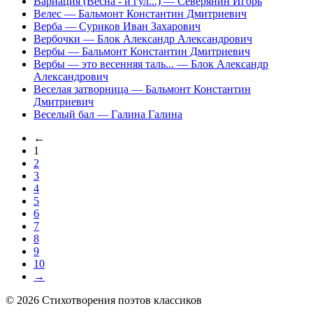
Вариация (Весна - и гул...)
— Северянин Игорь
Велес
— Бальмонт Константин Дмитриевич
Верба
— Суриков Иван Захарович
Вербочки
— Блок Александр Александрович
Вербы
— Бальмонт Константин Дмитриевич
Вербы — это весенняя таль...
— Блок Александр
Александрович
Веселая затворница
— Бальмонт Константин
Дмитриевич
Веселый бал
— Галина Галина
←
1
2
3
4
5
6
7
8
9
10
→
© 2026 Стихотворения поэтов классиков