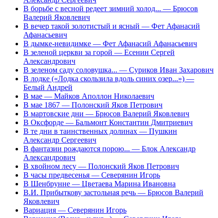
В борьбе с весной редеет зимний холод...
— Брюсов
Валерий Яковлевич
В вечер такой золотистый и ясный
— Фет Афанасий
Афанасьевич
В дымке-невидимке
— Фет Афанасий Афанасьевич
В зеленой церкви за горой
— Есенин Сергей
Александрович
В зеленом саду соловушка...
— Суриков Иван Захарович
В лодке («Лодка скользила вдоль синих озер...»)
—
Белый Андрей
В мае
— Майков Аполлон Николаевич
В мае 1867
— Полонский Яков Петрович
В мартовские дни
— Брюсов Валерий Яковлевич
В Оксфорде
— Бальмонт Константин Дмитриевич
В те дни в таинственных долинах
— Пушкин
Александр Сергеевич
В фантазии рождаются порою...
— Блок Александр
Александрович
В хвойном лесу
— Полонский Яков Петрович
В часы предвесенья
— Северянин Игорь
В Шенбрунне
— Цветаева Марина Ивановна
В.И. Прибыткову застольная речь
— Брюсов Валерий
Яковлевич
Вариация
— Северянин Игорь