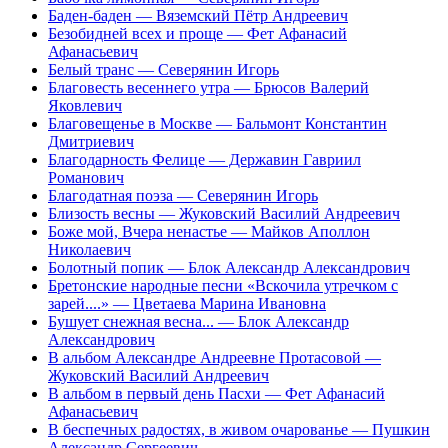
Баден-баден
— Вяземский Пётр Андреевич
Безобидней всех и проще
— Фет Афанасий
Афанасьевич
Белый транс
— Северянин Игорь
Благовесть весеннего утра
— Брюсов Валерий
Яковлевич
Благовещенье в Москве
— Бальмонт Константин
Дмитриевич
Благодарность Фелице
— Державин Гавриил
Романович
Благодатная поэза
— Северянин Игорь
Близость весны
— Жуковский Василий Андреевич
Боже мой, Вчера ненастье
— Майков Аполлон
Николаевич
Болотный попик
— Блок Александр Александрович
Бретонские народные песни «Вскочила утречком с
зарей....»
— Цветаева Марина Ивановна
Бушует снежная весна...
— Блок Александр
Александрович
В альбом Александре Андреевне Протасовой
—
Жуковский Василий Андреевич
В альбом в первый день Пасхи
— Фет Афанасий
Афанасьевич
В беспечных радостях, в живом очарованье
— Пушкин
Александр Сергеевич