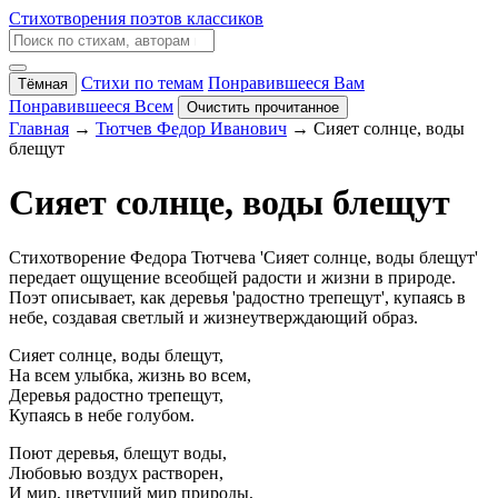
Стихотворения поэтов классиков
Стихи по темам
Понравившееся Вам
Тёмная
Понравившееся Всем
Очистить прочитанное
Главная
→
Тютчев Федор Иванович
→ Сияет солнце, воды
блещут
Сияет солнце, воды блещут
Стихотворение Федора Тютчева 'Сияет солнце, воды блещут'
передает ощущение всеобщей радости и жизни в природе.
Поэт описывает, как деревья 'радостно трепещут', купаясь в
небе, создавая светлый и жизнеутверждающий образ.
Сияет солнце, воды блещут,
На всем улыбка, жизнь во всем,
Деревья радостно трепещут,
Купаясь в небе голубом.
Поют деревья, блещут воды,
Любовью воздух растворен,
И мир, цветущий мир природы,