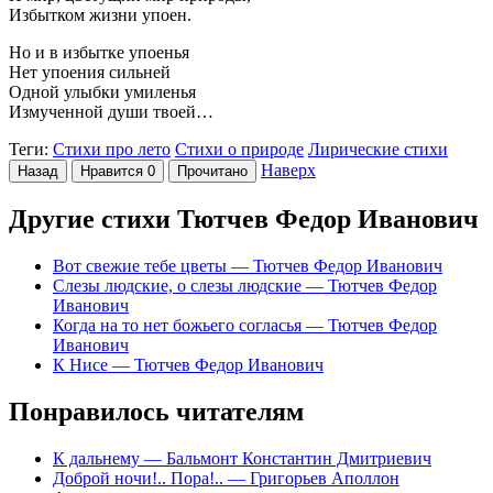
Избытком жизни упоен.
Но и в избытке упоенья
Нет упоения сильней
Одной улыбки умиленья
Измученной души твоей…
Теги:
Стихи про лето
Стихи о природе
Лирические стихи
Наверх
Назад
Нравится
0
Прочитано
Другие стихи Тютчев Федор Иванович
Вот свежие тебе цветы
— Тютчев Федор Иванович
Слезы людские, о слезы людские
— Тютчев Федор
Иванович
Когда на то нет божьего согласья
— Тютчев Федор
Иванович
К Нисе
— Тютчев Федор Иванович
Понравилось читателям
К дальнему
— Бальмонт Константин Дмитриевич
Доброй ночи!.. Пора!..
— Григорьев Аполлон