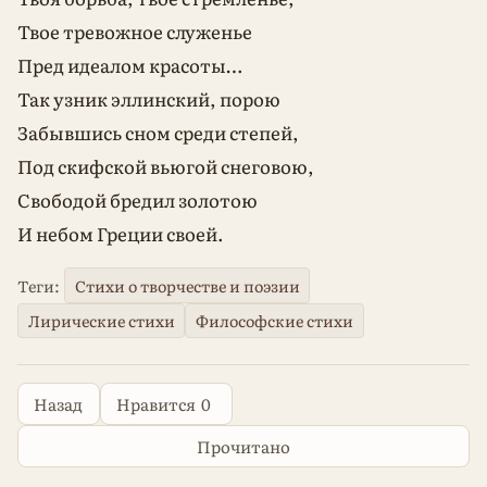
Твое тревожное служенье
Пред идеалом красоты…
Так узник эллинский, порою
Забывшись сном среди степей,
Под скифской вьюгой снеговою,
Свободой бредил золотою
И небом Греции своей.
Теги:
Стихи о творчестве и поэзии
Лирические стихи
Философские стихи
Назад
Нравится
0
Прочитано