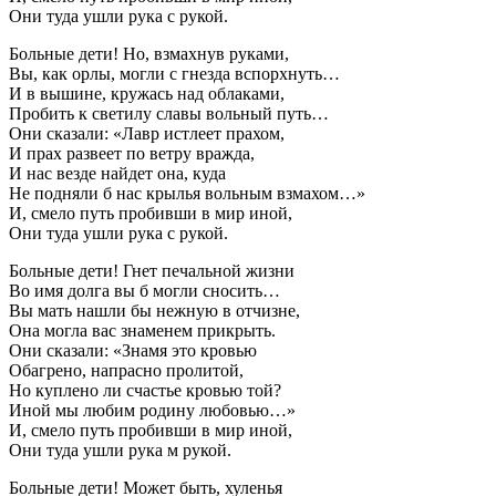
Они туда ушли рука с рукой.
Больные дети! Но, взмахнув руками,
Вы, как орлы, могли с гнезда вспорхнуть…
И в вышине, кружась над облаками,
Пробить к светилу славы вольный путь…
Они сказали: «Лавр истлеет прахом,
И прах развеет по ветру вражда,
И нас везде найдет она, куда
Не подняли б нас крылья вольным взмахом…»
И, смело путь пробивши в мир иной,
Они туда ушли рука с рукой.
Больные дети! Гнет печальной жизни
Во имя долга вы б могли сносить…
Вы мать нашли бы нежную в отчизне,
Она могла вас знаменем прикрыть.
Они сказали: «Знамя это кровью
Обагрено, напрасно пролитой,
Но куплено ли счастье кровью той?
Иной мы любим родину любовью…»
И, смело путь пробивши в мир иной,
Они туда ушли рука м рукой.
Больные дети! Может быть, хуленья