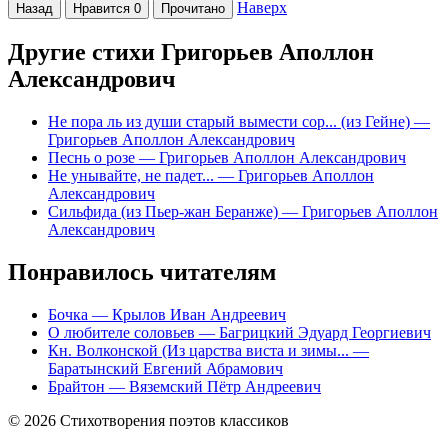
Наверх
Назад
Нравится
0
Прочитано
Другие стихи Григорьев Аполлон
Александрович
Не пора ль из души старый вымести сор... (из Гейне)
—
Григорьев Аполлон Александрович
Песнь о розе
— Григорьев Аполлон Александрович
Не унывайте, не падет...
— Григорьев Аполлон
Александрович
Сильфида (из Пьер-жан Беранже)
— Григорьев Аполлон
Александрович
Понравилось читателям
Бочка
— Крылов Иван Андреевич
О любителе соловьев
— Багрицкий Эдуард Георгиевич
Кн. Волконской (Из царства виста и зимы...
—
Баратынский Евгений Абрамович
Брайтон
— Вяземский Пётр Андреевич
© 2026 Стихотворения поэтов классиков