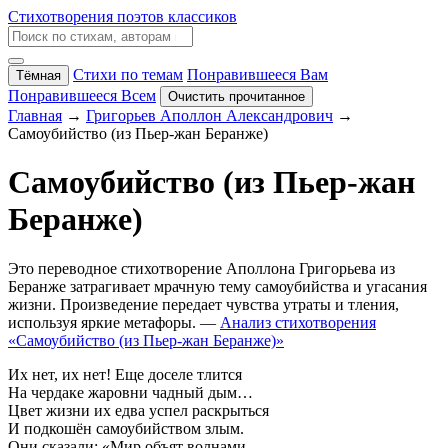
Стихотворения поэтов классиков
Стихи по темам
Понравившееся Вам
Тёмная
Понравившееся Всем
Очистить прочитанное
Главная
→
Григорьев Аполлон Александрович
→
Самоубийство (из Пьер-жан Беранже)
Самоубийство (из Пьер-жан
Беранже)
Это переводное стихотворение Аполлона Григорьева из
Беранже затрагивает мрачную тему самоубийства и угасания
жизни. Произведение передает чувства утраты и тления,
используя яркие метафоры. —
Анализ стихотворения
«Самоубийство (из Пьер-жан Беранже)»
Их нет, их нет! Еще доселе тлится
На чердаке жаровни чадный дым…
Цвет жизни их едва успел раскрыться
И подкошён самоубийством злым.
Они сказали: «Мир объят волнами. —