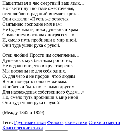
Нашептывал в час смертный ваш язык…
Но светит луч во тьме ожесточенья,
отец любви страданий внемлет крик…
Они сказали: «Пусть же остается
Святынею господне имя нам:
Не будем ждать, пока душевный храм
Сомнением в основах потрясеся…»
И, смело путь пробивши в мир иной,
Они туда ушли рука с рукой.
Отец любви! Прости им ослепленье…
Душевных мук был эхом ропот их,
Не ведали они, что в круг творенья
Мы посланы не для себя одних.
О, для чего я не пророк, чтоб людям
Я мог поведать голосом живым:
«Любить и быть полезными другим
Для наслажденья собственного будем…»
Но, смело путь пробивши в мир иной,
Они туда ушли рука с рукой!
(Между 1845 и 1859)
Теги:
Грустные стихи
Философские стихи
Стихи о смерти
Классические стихи