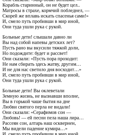
Корабль старинный, он не будет цел..
Матросы в страхе, кормчий побледнел, —
Скорей же вплавь искать спасенья сами!»
И, смело путь пробивши в мир иной,
Они туда ушли рука с рукой.
Больные дети! слышали давно ли
Вы над собой напевы детских лет?
Пусть рано вы вкусили тяжкой доли,
Но подождите: будет и рассвет!
Они сказали: «Пусть пора проходит:
Не нам сбирать здесь жатву, другим…
И не для нас светило дня восходит…»
И, смело путь пробивши в мир иной,
Они туда ушли рука с рукой.
Больные дети! Вы оклеветали
Земную жизнь, не вызнавши вполне,
Вы в горькой чаше бытия на дне
Любви святого перла не видали!
Они сказали: «Серафимов сон —
Любовь! — ей песни пела наша лира…
Рассеян сон, алтарь наш осквернен,
Мы видели падение кумира…»
И, смело путь пробивши в мир иной,