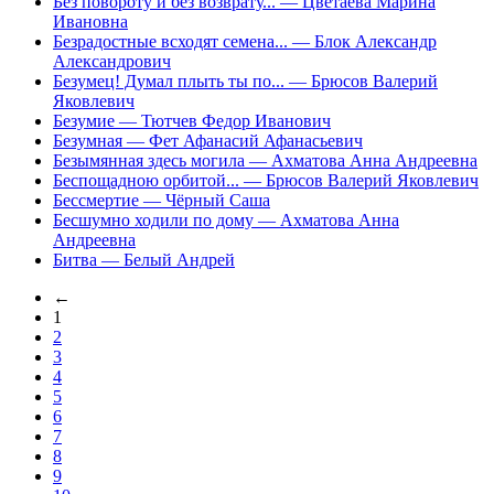
Без повороту и без возврату...
— Цветаева Марина
Ивановна
Безрадостные всходят семена...
— Блок Александр
Александрович
Безумец! Думал плыть ты по...
— Брюсов Валерий
Яковлевич
Безумие
— Тютчев Федор Иванович
Безумная
— Фет Афанасий Афанасьевич
Безымянная здесь могила
— Ахматова Анна Андреевна
Беспощадною орбитой...
— Брюсов Валерий Яковлевич
Бессмертие
— Чёрный Саша
Бесшумно ходили по дому
— Ахматова Анна
Андреевна
Битва
— Белый Андрей
←
1
2
3
4
5
6
7
8
9