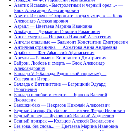
Аветик Исаакян. «Быстролетный и черный орел...»
—
Блок Александр Александрович
Аветик Исаакян. «Схороните, когда я умру...»
— Блок
Александр Александрович
Азраил
— Цветаева Марина Ивановна
Альбаум
— Державин Гавриил Романович
Ангел смерти
— Некрасов Николай Алексеевич
Ангелы опальные
— Бальмонт Константин Дмитриевич
Античная страничка
— Ахматова Анна Андреевна
Арабеск
— Фет Афанасий Афанасьевич
Аргули
— Бальмонт Константин Дмитриевич
Байрон. Любовь и смерть
— Блок Александр
Александрович
Баллада V («Баллада Рэдингской тюрьмы»)
—
Северянин Игорь
Баллада о Виттингтоне
— Багрицкий Эдуард
Георгиевич
Баллада о любви и смерти
— Брюсов Валерий
Яковлевич
Баюшки-баю
— Некрасов Николай Алексеевич
Бедный Лазарь, Ир убогой
— Тютчев Федор Иванович
Бедный певец
— Жуковский Василий Андреевич
Бедный призрак
— Кольцов Алексей Васильевич
Без зова, без слова...
— Цветаева Марина Ивановна