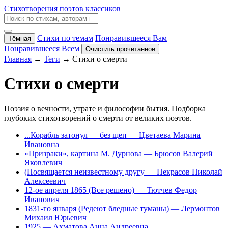
Стихотворения поэтов классиков
Стихи по темам
Понравившееся Вам
Тёмная
Понравившееся Всем
Очистить прочитанное
Главная
→
Теги
→ Стихи о смерти
Стихи о смерти
Поэзия о вечности, утрате и философии бытия. Подборка
глубоких стихотворений о смерти от великих поэтов.
...Корабль затонул — без щеп
— Цветаева Марина
Ивановна
«Призраки», картина М. Дурнова
— Брюсов Валерий
Яковлевич
(Посвящается неизвестному другу
— Некрасов Николай
Алексеевич
12-ое апреля 1865 (Все решено)
— Тютчев Федор
Иванович
1831-го января (Редеют бледные туманы)
— Лермонтов
Михаил Юрьевич
1925
— Ахматова Анна Андреевна