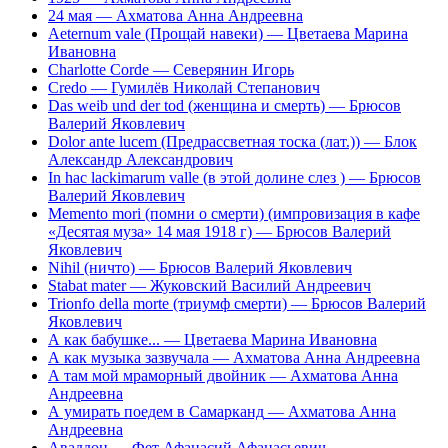
24 мая
— Ахматова Анна Андреевна
Aeternum vale (Прощай навеки)
— Цветаева Марина
Ивановна
Charlotte Corde
— Северянин Игорь
Credo
— Гумилёв Николай Степанович
Das weib und der tod (женщина и cмерть)
— Брюсов
Валерий Яковлевич
Dolor ante lucem (Предрассветная тоска (лат.))
— Блок
Александр Александрович
In hас lackimarum valle (в этой долине слез )
— Брюсов
Валерий Яковлевич
Memento mori (помни о смерти) (импровизация в кафе
«Десятая муза» 14 мая 1918 г)
— Брюсов Валерий
Яковлевич
Nihil (ничто)
— Брюсов Валерий Яковлевич
Stabat mater
— Жуковский Василий Андреевич
Trionfo della morte (триумф смерти)
— Брюсов Валерий
Яковлевич
А как бабушке...
— Цветаева Марина Ивановна
А как музыка зазвучала
— Ахматова Анна Андреевна
А там мой мраморный двойник
— Ахматова Анна
Андреевна
А умирать поедем в Самарканд
— Ахматова Анна
Андреевна
Аваддон
— Фет Афанасий Афанасьевич