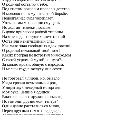
О родина! оставлю я тебе.
Под гнетом роковым провел я детство
И молодость - в мучительной борьбе.
Недолгая нас буря укрепляет,
Хоть ею мы мгновенно смущены,
Но долгая - навеки поселяет
В душе привычки робкой тишины.
На мне года гнетущих впечатлений
Оставили неизгладимый след.
Как мало знал свободных вдохновений,
О родина! печальный твой поэт!
Каких преград не встретил мимоходом
С своей угрюмой музой на пути?..
За каплю крови, общую с народом,
И малый труд в заслугу мне сочти!
Не торговал я лирой, но, бывало,
Когда грозил неумолимый рок,
У лиры звук неверный исторгала
Моя рука.. Давно я одинок;
Вначале шел я с дружною семьею,
Но где они, друзья мои, теперь?
Одни давно рассталися со мною,
Перед другими сам я запер дверь;