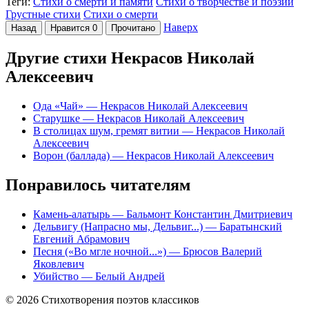
Теги:
Стихи о смерти и памяти
Стихи о творчестве и поэзии
Грустные стихи
Стихи о смерти
Наверх
Назад
Нравится
0
Прочитано
Другие стихи Некрасов Николай
Алексеевич
Ода «Чай»
— Некрасов Николай Алексеевич
Старушке
— Некрасов Николай Алексеевич
В столицах шум, гремят витии
— Некрасов Николай
Алексеевич
Ворон (баллада)
— Некрасов Николай Алексеевич
Понравилось читателям
Камень-алатырь
— Бальмонт Константин Дмитриевич
Дельвигу (Напрасно мы, Дельвиг...)
— Баратынский
Евгений Абрамович
Песня («Во мгле ночной...»)
— Брюсов Валерий
Яковлевич
Убийство
— Белый Андрей
© 2026 Стихотворения поэтов классиков