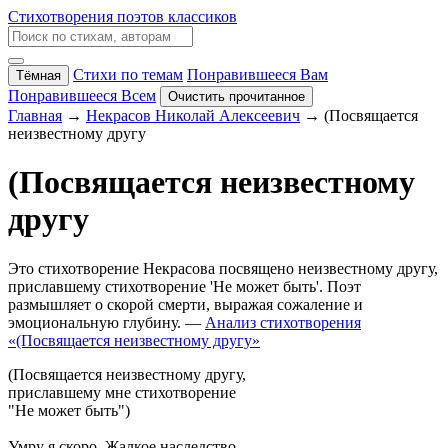
Стихотворения поэтов классиков
Стихи по темам
Понравившееся Вам
Тёмная
Понравившееся Всем
Очистить прочитанное
Главная
→
Некрасов Николай Алексеевич
→ (Посвящается
неизвестному другу
(Посвящается неизвестному
другу
Это стихотворение Некрасова посвящено неизвестному другу,
приславшему стихотворение 'Не может быть'. Поэт
размышляет о скорой смерти, выражая сожаление и
эмоциональную глубину. —
Анализ стихотворения
«(Посвящается неизвестному другу»
(Посвящается неизвестному другу,
приславшему мне стихотворение
"Не может быть")
Умру я скоро. Жалкое наследство,