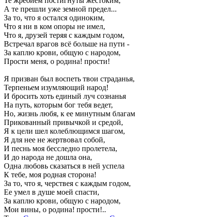
Те жребием постигнуты жестоким,
А те прешли уже земной предел...
За то, что я остался одиноким,
Что я ни в ком опоры не имел,
Что я, друзей теряя с каждым годом,
Встречал врагов всё больше на пути -
За каплю крови, общую с народом,
Прости меня, о родина! прости!
Я призван был воспеть твои страданья,
Терпеньем изумляющий народ!
И бросить хоть единый луч сознанья
На путь, которым бог тебя ведет,
Но, жизнь любя, к ее минутным благам
Прикованный привычкой и средой,
Я к цели шел колеблющимся шагом,
Я для нее не жертвовал собой,
И песнь моя бесследно пролетела,
И до народа не дошла она,
Одна любовь сказаться в ней успела
К тебе, моя родная сторона!
За то, что я, черствея с каждым годом,
Ее умел в душе моей спасти,
За каплю крови, общую с народом,
Мои вины, о родина! прости!..