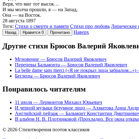
Веря, что миг тот высок…
И мы молча прошли, я — на Запад,
Она — на Восток.
28 августа 1897
Теги:
Стихи о смерти и памяти
Стихи про любовь
Лирические 
Наверх
Назад
Нравится
0
Прочитано
Другие стихи Брюсов Валерий Яковлев
Мгновение
— Брюсов Валерий Яковлевич
Перепевы Бальмонта
— Брюсов Валерий Яковлевич
La belle dame sans merci («Я не покрыл лица забралом...»)
—
Беглецы
— Брюсов Валерий Яковлевич
Понравилось читателям
11 июля
— Лермонтов Михаил Юрьевич
И черной музыки безумное лицо
— Ахматова Анна Андр
Английский пейзаж
— Бальмонт Константин Дмитриеви
В альбом Н. В. Плотниковой (Прохладно. Все окна открыт
© 2026 Стихотворения поэтов классиков