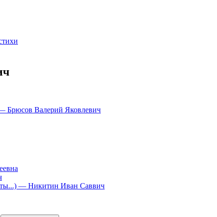
стихи
ич
 Брюсов Валерий Яковлевич
еевна
ч
ы...)
— Никитин Иван Саввич