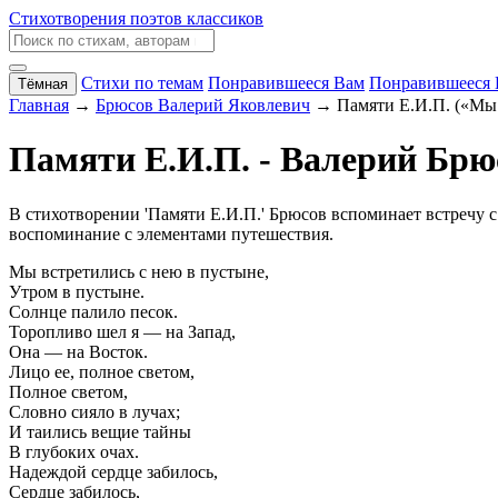
Стихотворения поэтов классиков
Стихи по темам
Понравившееся Вам
Понравившееся 
Тёмная
Главная
→
Брюсов Валерий Яковлевич
→ Памяти Е.И.П. («Мы в
Памяти Е.И.П. - Валерий Брю
В стихотворении 'Памяти Е.И.П.' Брюсов вспоминает встречу с
воспоминание с элементами путешествия.
Мы встретились с нею в пустыне,
Утром в пустыне.
Солнце палило песок.
Торопливо шел я — на Запад,
Она — на Восток.
Лицо ее, полное светом,
Полное светом,
Словно сияло в лучах;
И таились вещие тайны
В глубоких очах.
Надеждой сердце забилось,
Сердце забилось,