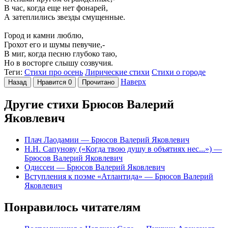
В час, когда еще нет фонарей,
А затеплились звезды смущенные.
Город и камни люблю,
Грохот его и шумы певучие,-
В миг, когда песню глубоко таю,
Но в восторге слышу созвучия.
Теги:
Стихи про осень
Лирические стихи
Стихи о городе
Наверх
Назад
Нравится
0
Прочитано
Другие стихи Брюсов Валерий
Яковлевич
Плач Лаодамии
— Брюсов Валерий Яковлевич
Н.Н. Сапунову («Когда твою душу в объятиях нес...»)
—
Брюсов Валерий Яковлевич
Одиссеи
— Брюсов Валерий Яковлевич
Вступления к поэме «Атлантида»
— Брюсов Валерий
Яковлевич
Понравилось читателям