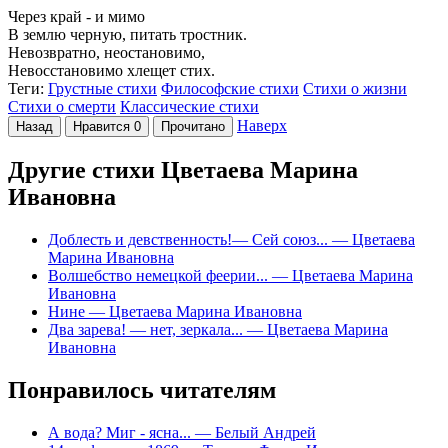
Через край - и мимо
В землю черную, питать тростник.
Невозвратно, неостановимо,
Невосстановимо хлещет стих.
Теги:
Грустные стихи
Философские стихи
Стихи о жизни
Стихи о смерти
Классические стихи
Наверх
Назад
Нравится
0
Прочитано
Другие стихи Цветаева Марина
Ивановна
Доблесть и девственность!— Сей союз...
— Цветаева
Марина Ивановна
Волшебство немецкой феерии...
— Цветаева Марина
Ивановна
Нине
— Цветаева Марина Ивановна
Два зарева! — нет, зеркала...
— Цветаева Марина
Ивановна
Понравилось читателям
А вода? Миг - ясна...
— Белый Андрей