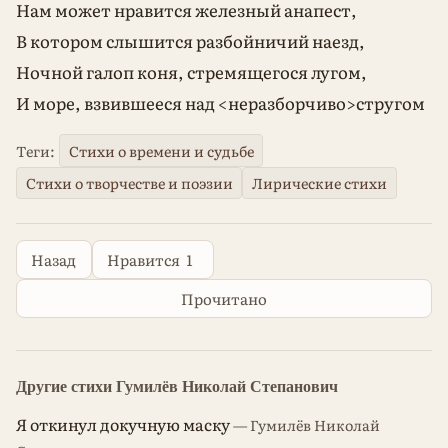
Нам может нравится железный анапест,
В котором слышится разбойничий наезд,
Ночной галоп коня, стремящегося лугом,
И море, взвившееся над <неразборчиво>стругом
Теги:
Стихи о времени и судьбе
Стихи о творчестве и поэзии
Лирические стихи
Назад
Нравится
1
Прочитано
Другие стихи Гумилёв Николай Степанович
Я откинул докучную маску
— Гумилёв Николай