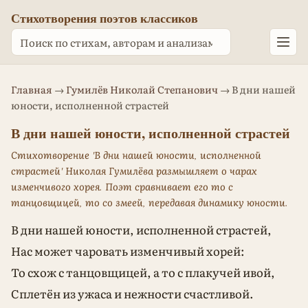
Стихотворения поэтов классиков
Главная
→
Гумилёв Николай Степанович
→ В дни нашей
юности, исполненной страстей
В дни нашей юности, исполненной страстей
Стихотворение 'В дни нашей юности, исполненной
страстей' Николая Гумилёва размышляет о чарах
изменчивого хорея. Поэт сравнивает его то с
танцовщицей, то со змеей, передавая динамику юности.
В дни нашей юности, исполненной страстей,
Нас может чаровать изменчивый хорей:
То схож с танцовщицей, а то с плакучей ивой,
Сплетён из ужаса и нежности счастливой.