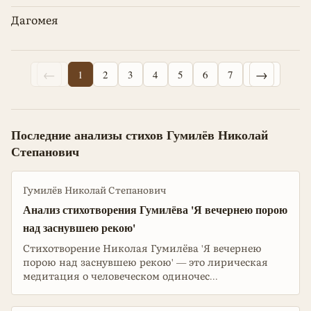
Дагомея
←
→
1
2
3
4
5
6
7
Последние анализы стихов Гумилёв Николай
Степанович
Гумилёв Николай Степанович
Анализ стихотворения Гумилёва 'Я вечернею порою
над заснувшею рекою'
Стихотворение Николая Гумилёва 'Я вечернею
порою над заснувшею рекою' — это лирическая
медитация о человеческом одиночес...