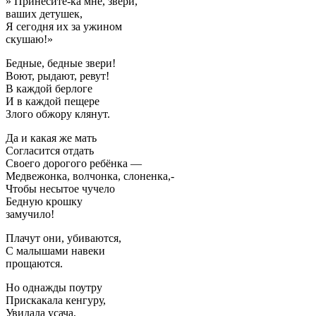
» Принесите-ка мне, звери,
ваших детушек,
Я сегодня их за ужином
скушаю!»
Бедные, бедные звери!
Воют, рыдают, ревут!
В каждой берлоге
И в каждой пещере
Злого обжору клянут.
Да и какая же мать
Согласится отдать
Своего дорогого ребёнка —
Медвежонка, волчонка, слоненка,-
Чтобы несытое чучело
Бедную крошку
замучило!
Плачут они, убиваются,
С малышами навеки
прощаются.
Но однажды поутру
Прискакала кенгуру,
Увидала усача,