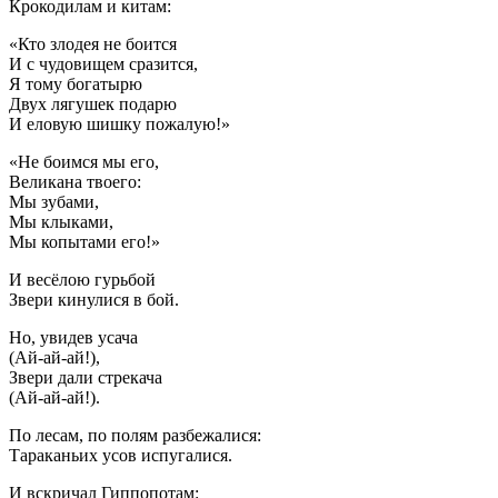
Крокодилам и китам:
«Кто злодея не боится
И с чудовищем сразится,
Я тому богатырю
Двух лягушек подарю
И еловую шишку пожалую!»
«Не боимся мы его,
Великана твоего:
Мы зубами,
Мы клыками,
Мы копытами его!»
И весёлою гурьбой
Звери кинулися в бой.
Но, увидев усача
(Ай-ай-ай!),
Звери дали стрекача
(Ай-ай-ай!).
По лесам, по полям разбежалися:
Тараканьих усов испугалися.
И вскричал Гиппопотам: