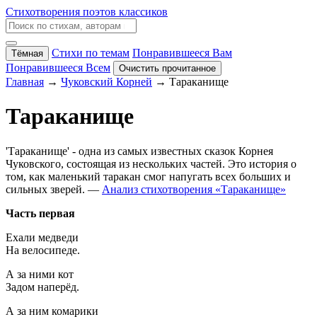
Стихотворения поэтов классиков
Стихи по темам
Понравившееся Вам
Тёмная
Понравившееся Всем
Очистить прочитанное
Главная
→
Чуковский Корней
→ Тараканище
Тараканище
'Тараканище' - одна из самых известных сказок Корнея
Чуковского, состоящая из нескольких частей. Это история о
том, как маленький таракан смог напугать всех больших и
сильных зверей. —
Анализ стихотворения «Тараканище»
Часть первая
Ехали медведи
На велосипеде.
А за ними кот
Задом наперёд.
А за ним комарики