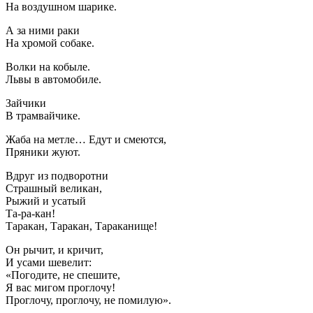
На воздушном шарике.
А за ними раки
На хромой собаке.
Волки на кобыле.
Львы в автомобиле.
Зайчики
В трамвайчике.
Жаба на метле… Едут и смеются,
Пряники жуют.
Вдруг из подворотни
Страшный великан,
Рыжий и усатый
Та-ра-кан!
Таракан, Таракан, Тараканище!
Он рычит, и кричит,
И усами шевелит:
«Погодите, не спешите,
Я вас мигом проглочу!
Проглочу, проглочу, не помилую».