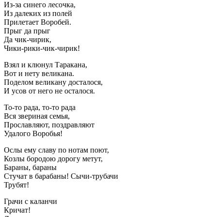
Из-за синего лесочка,
Из далеких из полей
Прилетает Воробей.
Прыг да прыг
Да чик-чирик,
Чики-рики-чик-чирик!
Взял и клюнул Таракана,
Вот и нету великана.
Поделом великану досталося,
И усов от него не осталося.
То-то рада, то-то рада
Вся звериная семья,
Прославляют, поздравляют
Удалого Воробья!
Ослы ему славу по нотам поют,
Козлы бородою дорогу метут,
Бараны, бараны
Стучат в барабаны! Сычи-трубачи
Трубят!
Грачи с каланчи
Кричат!