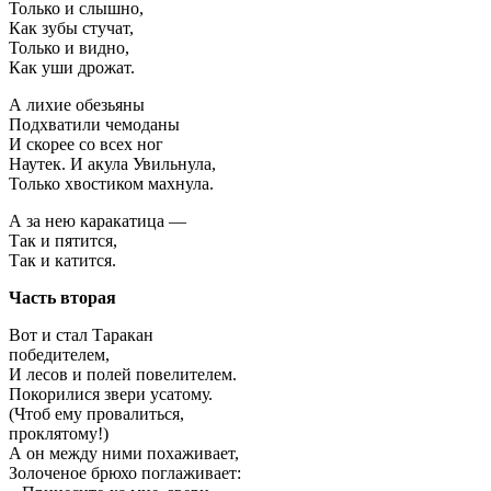
Только и слышно,
Как зубы стучат,
Только и видно,
Как уши дрожат.
А лихие обезьяны
Подхватили чемоданы
И скорее со всех ног
Наутек. И акула Увильнула,
Только хвостиком махнула.
А за нею каракатица —
Так и пятится,
Так и катится.
Часть вторая
Вот и стал Таракан
победителем,
И лесов и полей повелителем.
Покорилися звери усатому.
(Чтоб ему провалиться,
проклятому!)
А он между ними похаживает,
Золоченое брюхо поглаживает: