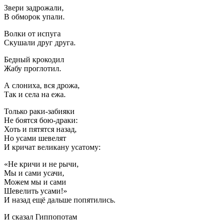
Звери задрожали,
В обморок упали.
Волки от испуга
Скушали друг друга.
Бедный крокодил
Жабу проглотил.
А слониха, вся дрожа,
Так и села на ежа.
Только раки-забияки
Не боятся бою-драки:
Хоть и пятятся назад,
Но усами шевелят
И кричат великану усатому:
«Не кричи и не рычи,
Мы и сами усачи,
Можем мы и сами
Шевелить усами!»
И назад ещё дальше попятились.
И сказал Гиппопотам