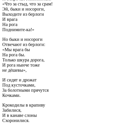
«Что за стыд, что за срам!
Эй, быки и носороги,
Выходите из берлоги
И врага
На рога
Поднимите-ка!»
Но быки и носороги
Отвечают из берлоги:
«Мы врага бы
На рога бы.
Только шкура дорога,
И рога нынче тоже
не дёшевы»,
И сидят и дрожат
Под кусточками,
За болотными прячутся
Кочками.
Крокодилы в крапиву
Забилися,
И в канаве слоны
Схоронилися.