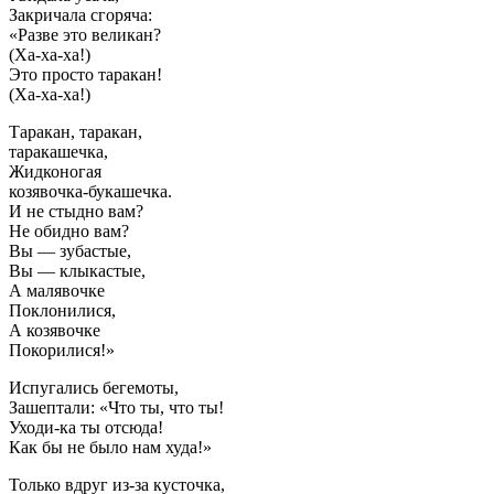
Закричала сгоряча:
«Разве это великан?
(Ха-ха-ха!)
Это просто таракан!
(Ха-ха-ха!)
Таракан, таракан,
таракашечка,
Жидконогая
козявочка-букашечка.
И не стыдно вам?
Не обидно вам?
Вы — зубастые,
Вы — клыкастые,
А малявочке
Поклонилися,
А козявочке
Покорилися!»
Испугались бегемоты,
Зашептали: «Что ты, что ты!
Уходи-ка ты отсюда!
Как бы не было нам худа!»
Только вдруг из-за кусточка,