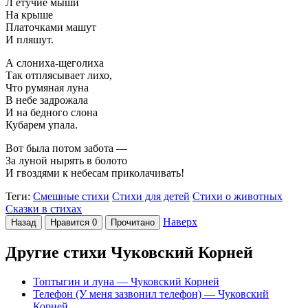
Л етучие мыши
На крыше
Платочками машут
И пляшут.
А слониха-щеголиха
Так отплясывает лихо,
Что румяная луна
В небе задрожала
И на бедного слона
Кубарем упала.
Вот была потом забота —
За луной нырять в болото
И гвоздями к небесам приколачивать!
Теги:
Смешные стихи
Стихи для детей
Стихи о животных
Сказки в стихах
Наверх
Назад
Нравится
0
Прочитано
Другие стихи Чуковский Корней
Топтыгин и луна
— Чуковский Корней
Телефон (У меня зазвонил телефон)
— Чуковский
Корней