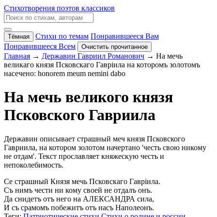
Стихотворения поэтов классиков
Стихи по темам
Понравившееся Вам
Тёмная
Понравившееся Всем
Очистить прочитанное
Главная
→
Державин Гавриил Романович
→ На мечь
великаго князя Псковскаго Гавріила на которомъ золотомъ
насечено: honorem meum nemini dabo
На мечь великого князя
Псковского Гавриила
Державин описывает страшный меч князя Псковского
Гавриила, на котором золотом начертано 'честь свою никому
не отдам'. Текст прославляет княжескую честь и
непоколебимость.
Се страшный Князя мечь Псковскаго Гавріила.
Съ нимъ чести ни кому своей не отдалъ онъ.
Да снидетъ отъ него на АЛЕКСАНДРА сила,
И съ срамомъ побежитъ отъ насъ Наполеонъ.
Теги:
Патриотические стихи
Стихи о родине и россии