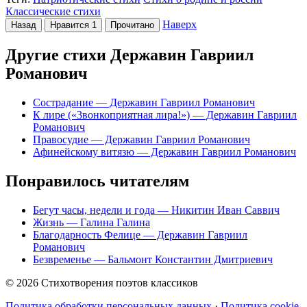
Классические стихи
Наверх
Назад
Нравится
1
Прочитано
Другие стихи Державин Гавриил
Романович
Сострадание
— Державин Гавриил Романович
К лире («3вонкоприятная лира!»)
— Державин Гавриил
Романович
Правосудие
— Державин Гавриил Романович
Афинейскому витязю
— Державин Гавриил Романович
Понравилось читателям
Бегут часы, недели и года
— Никитин Иван Саввич
Жизнь
— Галина Галина
Благодарность Фелице
— Державин Гавриил
Романович
Безвременье
— Бальмонт Константин Дмитриевич
© 2026 Стихотворения поэтов классиков
Политика обработки персональных данных
·
Политика cookie