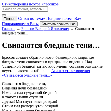
Стихотворения поэтов классиков
Стихи по темам
Понравившееся Вам
Тёмная
Понравившееся Всем
Очистить прочитанное
Главная
→
Брюсов Валерий Яковлевич
→ Свиваются
бледные тени...
Свиваются бледные тени…
Брюсов создает образ ночного, беззвездного мира, где
бледные тени свиваются в призрачные видения. Над
'сумрачной бездной' качаются ступени, создавая ощущение
неустойчивости и тайны. —
Анализ стихотворения
«Свиваются бледные тени...»
Свиваются бледные тени,
Видения ночи беззвездной,
И молча над сумрачной бездной
Качаются наши ступени.
Друзья! Мы спустились до края!
Стоим над разверзнутой бездной
Мы, путники ночи беззвездной,