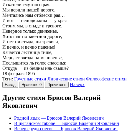
Искатели смутного рая.
Мы верили нашей дороге,
Мечтались нам отблески рая…
И вот — неподвижны — у края
Стоим мы, в стыде и тревоге.
Неверное только движенье,
Хоть шаг по заветной дороге, —
И нет ни стыда, ни тревоги,
И вечно, и вечно паденье!
Качается лестница тише,
Мерцает звезда на мгновенье,
Послышится ль голос спасенья:
Откуда — из бездны иль свыше?
18 февраля 1895
Теги:
Грустные стихи
Лирические стихи
Философские стихи
Наверх
Назад
Нравится
0
Прочитано
Другие стихи Брюсов Валерий
Яковлевич
Родной язык
— Брюсов Валерий Яковлевич
В цыганском таборе
— Брюсов Валерий Яковлевич
Вечер среди снегов
— Брюсов Валерий Яковлевич