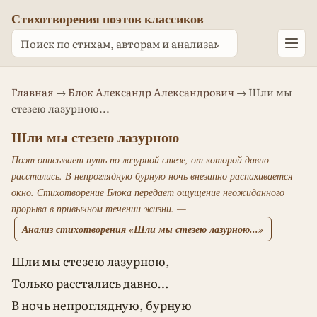
Стихотворения поэтов классиков
Главная
→
Блок Александр Александрович
→ Шли мы
стезею лазурною...
Шли мы стезею лазурною
Поэт описывает путь по лазурной стезе, от которой давно
расстались. В непроглядную бурную ночь внезапно распахивается
окно. Стихотворение Блока передает ощущение неожиданного
прорыва в привычном течении жизни. —
Анализ стихотворения «Шли мы стезею лазурною...»
Шли мы стезею лазурною,
Только расстались давно…
В ночь непроглядную, бурную