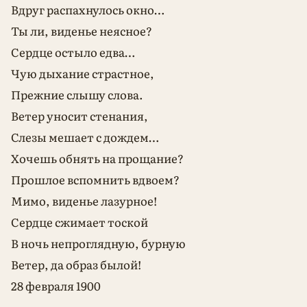
Вдруг распахнулось окно…
Ты ли, виденье неясное?
Сердце остыло едва…
Чую дыхание страстное,
Прежние слышу слова.
Ветер уносит стенания,
Слезы мешает с дождем…
Хочешь обнять на прощание?
Прошлое вспомнить вдвоем?
Мимо, виденье лазурное!
Сердце сжимает тоской
В ночь непроглядную, бурную
Ветер, да образ былой!
28 февраля 1900