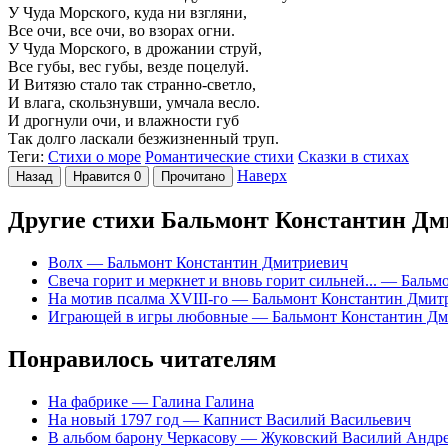
У Чуда Морского, куда ни взгляни,
Все очи, все очи, во взорах огни.
У Чуда Морского, в дрожании струй,
Все губы, вес губы, везде поцелуй.
И Витязю стало так странно-светло,
И влага, скользнувши, умчала весло.
И дрогнули очи, и влажности губ
Так долго ласкали безжизненный труп.
Теги:
Стихи о море
Романтические стихи
Сказки в стихах
Наверх
Назад
Нравится
0
Прочитано
Другие стихи Бальмонт Константин Д
Волх
— Бальмонт Константин Дмитриевич
Свеча горит и меркнет и вновь горит сильней...
— Бальмо
На мотив псалма XVIII-гo
— Бальмонт Константин Дмит
Играющей в игры любовные
— Бальмонт Константин Дм
Понравилось читателям
На фабрике
— Галина Галина
На новый 1797 год
— Капнист Василий Васильевич
В альбом барону Черкасову
— Жуковский Василий Андр