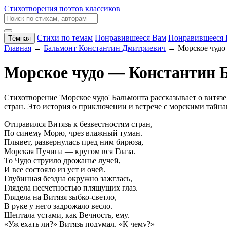
Стихотворения поэтов классиков
Стихи по темам
Понравившееся Вам
Понравившееся 
Тёмная
Главная
→
Бальмонт Константин Дмитриевич
→ Морское чудо
Морское чудо — Константин 
Стихотворение 'Морское чудо' Бальмонта рассказывает о витяз
стран. Это история о приключении и встрече с морскими тайн
Отправился Витязь к безвестностям стран,
По синему Морю, чрез влажный туман.
Плывет, развернулась пред ним бирюза,
Морская Пучина — кругом вся Глаза.
То Чудо струило дрожанье лучей,
И все состояло из уст и очей.
Глубинная бездна окружно зажглась,
Глядела несчетностью пляшущих глаз.
Глядела на Витязя зыбко-светло,
В руке у него задрожало весло.
Шептала устами, как Вечность, ему.
«Уж ехать ли?» Витязь подумал. «К чему?»