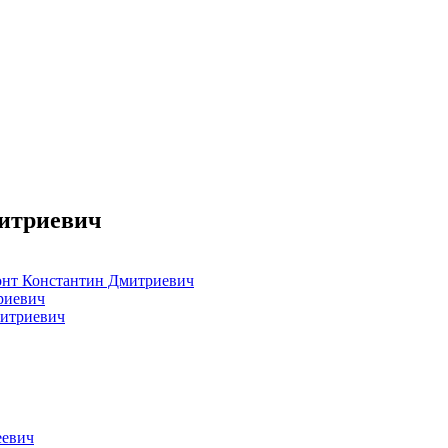
митриевич
нт Константин Дмитриевич
риевич
итриевич
еевич