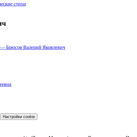
ческие стихи
ич
— Брюсов Валерий Яковлевич
еевна
Настройки cookie