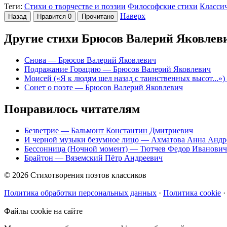
Теги:
Стихи о творчестве и поэзии
Философские стихи
Класси
Наверх
Назад
Нравится
0
Прочитано
Другие стихи Брюсов Валерий Яковлев
Снова
— Брюсов Валерий Яковлевич
Подражание Горацию
— Брюсов Валерий Яковлевич
Моисей («Я к людям шел назад с таинственных высот...»)
Сонет о поэте
— Брюсов Валерий Яковлевич
Понравилось читателям
Безветрие
— Бальмонт Константин Дмитриевич
И черной музыки безумное лицо
— Ахматова Анна Андр
Бессонница (Ночной момент)
— Тютчев Федор Иванович
Брайтон
— Вяземский Пётр Андреевич
© 2026 Стихотворения поэтов классиков
Политика обработки персональных данных
·
Политика cookie
·
Файлы cookie на сайте