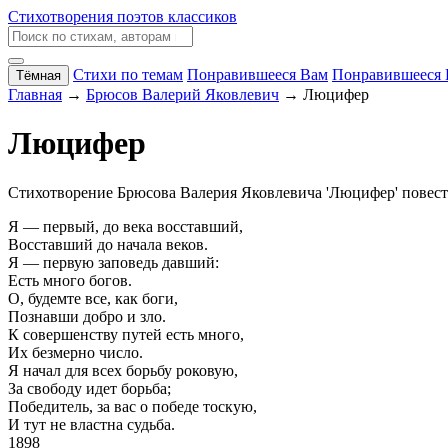
Стихотворения поэтов классиков
Стихи по темам
Понравившееся Вам
Понравившееся 
Тёмная
Главная
→
Брюсов Валерий Яковлевич
→ Люцифер
Люцифер
Стихотворение Брюсова Валерия Яковлевича 'Люцифер' повеству
Я — первый, до века восставший,
Восставший до начала веков.
Я — первую заповедь давший:
Есть много богов.
О, будемте все, как боги,
Познавши добро и зло.
К совершенству путей есть много,
Их безмерно число.
Я начал для всех борьбу роковую,
За свободу идет борьба;
Победитель, за вас о победе тоскую,
И тут не властна судьба.
1898