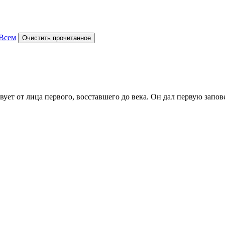
Всем
Очистить прочитанное
ет от лица первого, восставшего до века. Он дал первую запове