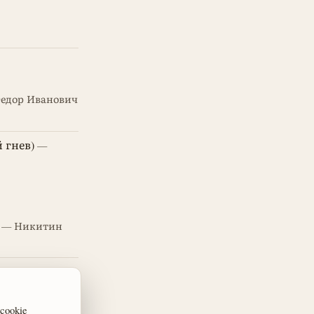
едор Иванович
й гнев)
—
— Никитин
еевна
ookie