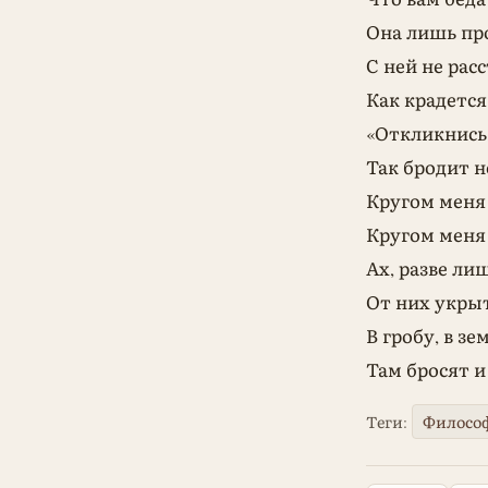
Она лишь пр
С ней не расс
Как крадетс
«Откликнись,
Так бродит 
Кругом меня 
Кругом меня 
Ах, разве ли
От них укры
В гробу, в з
Там бросят и
Теги:
Философ