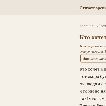
Стихотворени
Главная
→
Тют
Кто хоче
Тютчев размышляе
станут чужими. П
Анализ стихо
Кто хочет м
Тот скоро бу
Ах, людям ес
Что им до н
Так! что вам
Что вам беда