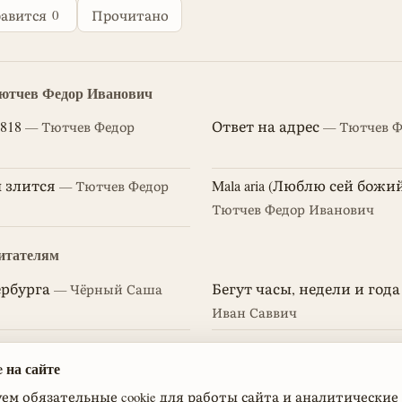
0
авится
Прочитано
Тютчев Федор Иванович
818
Ответ на адрес
— Тютчев Федор
— Тютчев Ф
 злится
Mala aria (Люблю сей божи
— Тютчев Федор
Тютчев Федор Иванович
итателям
рбурга
Бегут часы, недели и года
— Чёрный Саша
Иван Саввич
ignano
1925
— Блок Александр
— Ахматова Анна Андр
 на сайте
ч
м обязательные cookie для работы сайта и аналитические c