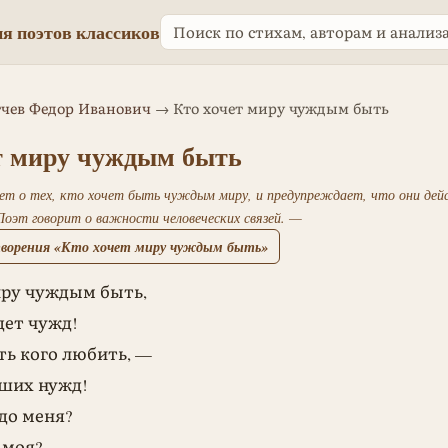
я поэтов классиков
чев Федор Иванович
→ Кто хочет миру чуждым быть
т миру чуждым быть
т о тех, кто хочет быть чуждым миру, и предупреждает, что они дей
оэт говорит о важности человеческих связей. —
творения «Кто хочет миру чуждым быть»
иру чуждым быть,
дет чужд!
ть кого любить, —
аших нужд!
 до меня?
 моя?