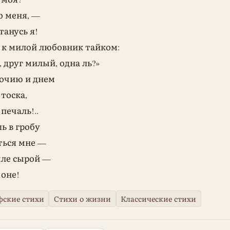
о меня, —
танусь я!
я к милой любовник тайком:
 друг милый, одна ль?»
ночию и днем
тоска,
печаль!..
шь в гробу
ться мне —
емле сырой —
 оне!
ские стихи
Стихи о жизни
Классические стихи