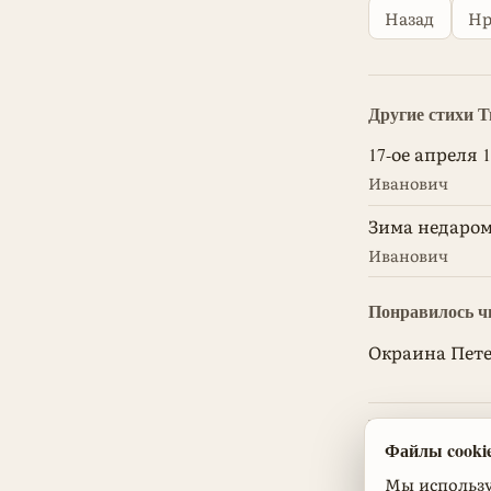
Назад
Нр
Другие стихи 
17-ое апреля 1
Иванович
Зима недаром
Иванович
Понравилось ч
Окраина Пете
Madonna da Sett
Файлы cookie
Александрови
Мы используе