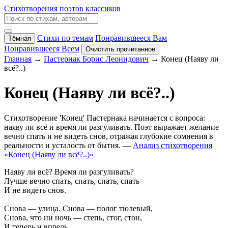
Стихотворения поэтов классиков
Стихи по темам
Понравившееся Вам
Тёмная
Понравившееся Всем
Очистить прочитанное
Главная
→
Пастернак Борис Леонидович
→ Конец (Наяву ли
всё?..)
Конец (Наяву ли всё?..)
Стихотворение 'Конец' Пастернака начинается с вопроса:
наяву ли всё и время ли разгуливать. Поэт выражает желание
вечно спать и не видеть снов, отражая глубокие сомнения в
реальности и усталость от бытия. —
Анализ стихотворения
«Конец (Наяву ли всё?..)»
Наяву ли всё? Время ли разгуливать?
Лучше вечно спать, спать, спать, спать
И не видеть снов.
Снова — улица. Снова — полог тюлевый,
Снова, что ни ночь — степь, стог, стон,
И теперь и впредь.