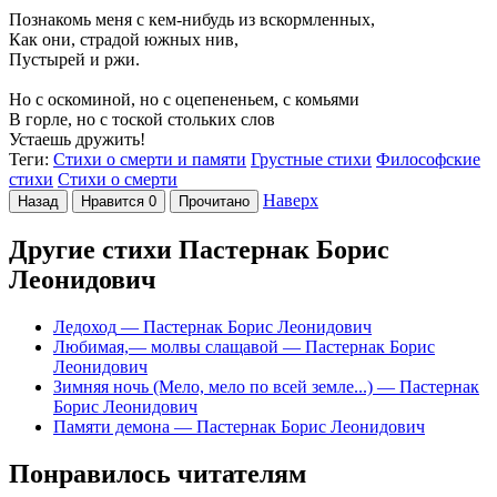
Познакомь меня с кем-нибудь из вскормленных,
Как они, страдой южных нив,
Пустырей и ржи.
Но с оскоминой, но с оцепененьем, с комьями
В горле, но с тоской стольких слов
Устаешь дружить!
Теги:
Стихи о смерти и памяти
Грустные стихи
Философские
стихи
Стихи о смерти
Наверх
Назад
Нравится
0
Прочитано
Другие стихи Пастернак Борис
Леонидович
Ледоход
— Пастернак Борис Леонидович
Любимая,— молвы слащавой
— Пастернак Борис
Леонидович
Зимняя ночь (Мело, мело по всей земле...)
— Пастернак
Борис Леонидович
Памяти демона
— Пастернак Борис Леонидович
Понравилось читателям