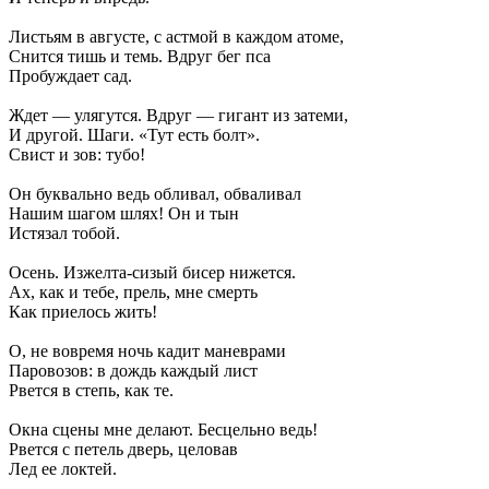
Листьям в августе, с астмой в каждом атоме,
Снится тишь и темь. Вдруг бег пса
Пробуждает сад.
Ждет — улягутся. Вдруг — гигант из затеми,
И другой. Шаги. «Тут есть болт».
Свист и зов: тубо!
Он буквально ведь обливал, обваливал
Нашим шагом шлях! Он и тын
Истязал тобой.
Осень. Изжелта-сизый бисер нижется.
Ах, как и тебе, прель, мне смерть
Как приелось жить!
О, не вовремя ночь кадит маневрами
Паровозов: в дождь каждый лист
Рвется в степь, как те.
Окна сцены мне делают. Бесцельно ведь!
Рвется с петель дверь, целовав
Лед ее локтей.