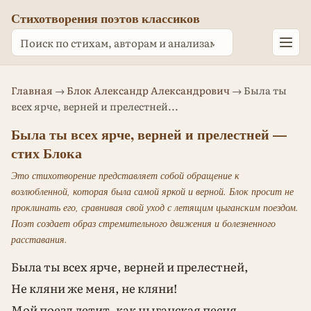
Стихотворения поэтов классиков
Главная
→
Блок Александр Александрович
→ Была ты
всех ярче, верней и прелестней...
Была ты всех ярче, верней и прелестней —
стих Блока
Это стихотворение представляет собой обращение к
возлюбленной, которая была самой яркой и верной. Блок просит не
проклинать его, сравнивая свой уход с летящим цыганским поездом.
Поэт создает образ стремительного движения и болезненного
расставания.
Была ты всех ярче, верней и прелестней,
Не кляни же меня, не кляни!
Мой поезд летит, как цыганская песня,