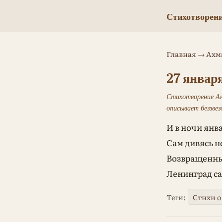
Стихотворени
Главная
→
Ахм
27 января
Стихотворение Ан
описывает беззвез
И в ночи янв
Сам дивясь н
Возвращенны
Ленинград са
Теги:
Стихи о