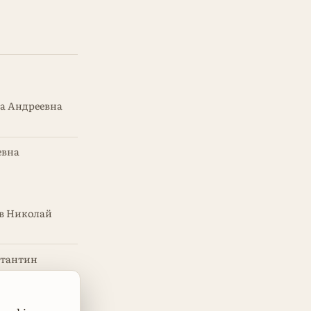
а Андреевна
евна
в Николай
стантин