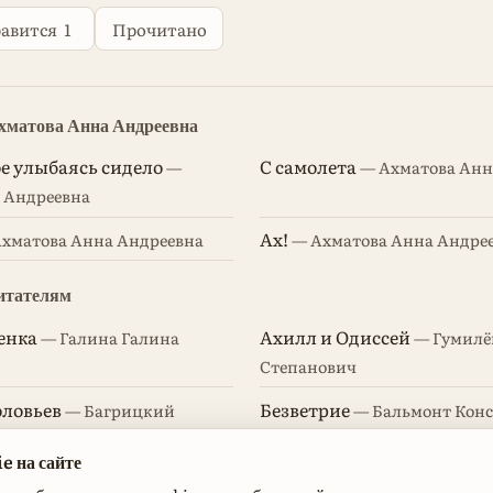
авится
1
Прочитано
Ахматова Анна Андреевна
ое улыбаясь сидело
С самолета
—
— Ахматова Анн
 Андреевна
Ах!
хматова Анна Андреевна
— Ахматова Анна Андре
итателям
енка
Ахилл и Одиссей
— Галина Галина
— Гумилё
Степанович
оловьев
Безветрие
— Багрицкий
— Бальмонт Кон
евич
Дмитриевич
e на сайте