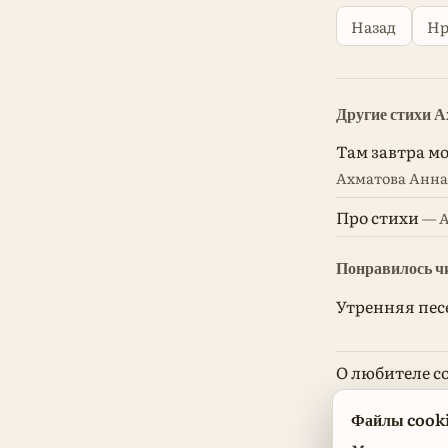
Назад
Нр
Другие стихи 
Там завтра м
Ахматова Анна
Про стихи
— А
Понравилось ч
Утренняя пес
О любителе с
Эдуард Георги
Файлы cooki