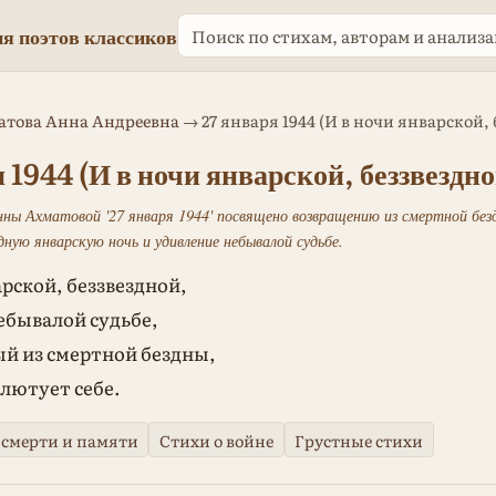
я поэтов классиков
атова Анна Андреевна
→ 27 января 1944 (И в ночи январской, 
 1944 (И в ночи январской, беззвездно
ны Ахматовой '27 января 1944' посвящено возвращению из смертной без
дную январскую ночь и удивление небывалой судьбе.
арской, беззвездной,
ебывалой судьбе,
й из смертной бездны,
лютует себе.
 смерти и памяти
Стихи о войне
Грустные стихи