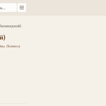
беззвездной)
й)
дны. Поэтесса