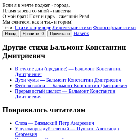
Если я в мечте поджег - города,
Пламя зарева со мной - навсегда.
О мой брат! Поэт и царь - сжегший Рим!
Мы сжигаем, как и ты,- и горим!
Теги:
Стихи о природе
Лирические стихи
Философские стихи
Наверх
Назад
Нравится
0
Прочитано
Другие стихи Бальмонт Константин
Дмитриевич
В глухие дни (предание)
— Бальмонт Константин
Дмитриевич
Духи чумы
— Бальмонт Константин Дмитриевич
Фейная война
— Бальмонт Константин Дмитриевич
Прерывистый шелест
— Бальмонт Константин
Дмитриевич
Понравилось читателям
Слеза
— Вяземский Пётр Андреевич
У лукоморья дуб зеленый
— Пушкин Александр
Сергеевич