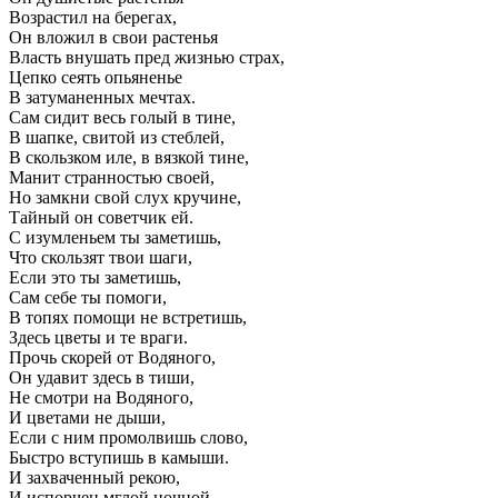
Возрастил на берегах,
Он вложил в свои растенья
Власть внушать пред жизнью страх,
Цепко сеять опьяненье
В затуманенных мечтах.
Сам сидит весь голый в тине,
В шапке, свитой из стеблей,
В скользком иле, в вязкой тине,
Манит странностью своей,
Но замкни свой слух кручине,
Тайный он советчик ей.
С изумленьем ты заметишь,
Что скользят твои шаги,
Если это ты заметишь,
Сам себе ты помоги,
В топях помощи не встретишь,
Здесь цветы и те враги.
Прочь скорей от Водяного,
Он удавит здесь в тиши,
Не смотри на Водяного,
И цветами не дыши,
Если с ним промолвишь слово,
Быстро вступишь в камыши.
И захваченный рекою,
И испорчен мглой ночной,