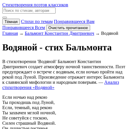
Стихотворения поэтов классиков
Стихи по темам
Понравившееся Вам
Тёмная
Понравившееся Всем
Очистить прочитанное
Главная
→
Бальмонт Константин Дмитриевич
→ Водяной
Водяной - стих Бальмонта
В стихотворении 'Водяной' Бальмонт Константин
Дмитриевич создает атмосферу ночной таинственности. Поэт
предупреждает о встрече с водяным, если ночью пройти над
рекой под Луной. Произведение отражает интерес Бальмонта
к славянской мифологии и народным поверьям. —
Анализ
стихотворения «Водяной»
Если ночью над рекою
Ты проходишь под Луной,
Если, темный, над рекою
Ты захвачен мглой ночной,
Не советуйся с тоскою,
Силен страшный Водяной.
Он душистые растенья