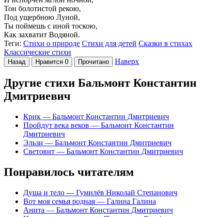
Тон болотистой рекою,
Под ущербною Луной,
Ты поймешь с иной тоскою,
Как захватит Водяной.
Теги:
Стихи о природе
Стихи для детей
Сказки в стихах
Классические стихи
Наверх
Назад
Нравится
0
Прочитано
Другие стихи Бальмонт Константин
Дмитриевич
Крик
— Бальмонт Константин Дмитриевич
Пройдут века веков
— Бальмонт Константин
Дмитриевич
Эльзи
— Бальмонт Константин Дмитриевич
Световит
— Бальмонт Константин Дмитриевич
Понравилось читателям
Душа и тело
— Гумилёв Николай Степанович
Вот моя семья родная
— Галина Галина
Анита
— Бальмонт Константин Дмитриевич