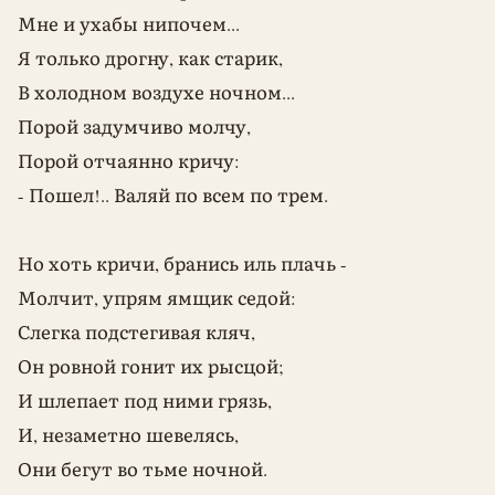
Мне и ухабы нипочем...
Я только дрогну, как старик,
В холодном воздухе ночном...
Порой задумчиво молчу,
Порой отчаянно кричу:
- Пошел!.. Валяй по всем по трем.
Но хоть кричи, бранись иль плачь -
Молчит, упрям ямщик седой:
Слегка подстегивая кляч,
Он ровной гонит их рысцой;
И шлепает под ними грязь,
И, незаметно шевелясь,
Они бегут во тьме ночной.