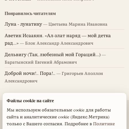
Понравилось читателям
Луна - лунатику
— Цветаева Марина Ивановна
Аветик Исаакян. «Ал-злат наряд — мой детка
рад...»
— Блок Александр Александрович
Дельвигу (Так, любезный мой Гораций...)
—
Баратынский Евгений Абрамович
Доброй ночи!.. Пора!..
— Григорьев Аполлон
Александрович
Файлы cookie на сайте
© 2026 Стихотворения поэтов классиков
Мы используем обязательные cookie для работы
сайта и аналитические cookie (Яндекс.Метрика)
Политика обработки персональных данных
·
только с Вашего согласия. Подробнее в
Политике
Политика cookie
·
Настройки cookie