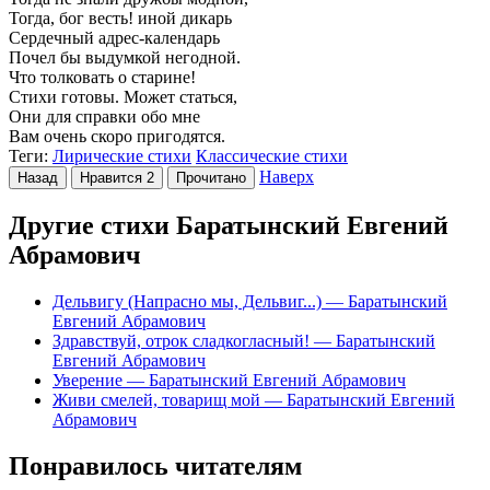
Тогда, бог весть! иной дикарь
Сердечный адрес-календарь
Почел бы выдумкой негодной.
Что толковать о старине!
Стихи готовы. Может статься,
Они для справки обо мне
Вам очень скоро пригодятся.
Теги:
Лирические стихи
Классические стихи
Наверх
Назад
Нравится
2
Прочитано
Другие стихи Баратынский Евгений
Абрамович
Дельвигу (Напрасно мы, Дельвиг...)
— Баратынский
Евгений Абрамович
Здравствуй, отрок сладкогласный!
— Баратынский
Евгений Абрамович
Уверение
— Баратынский Евгений Абрамович
Живи смелей, товарищ мой
— Баратынский Евгений
Абрамович
Понравилось читателям