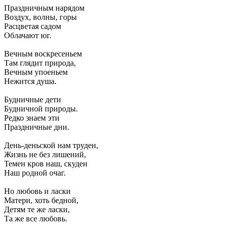
Праздничным нарядом
Воздух, волны, горы
Расцветая садом
Облачают юг.
Вечным воскресеньем
Там глядит природа,
Вечным упоеньем
Нежится душа.
Будничные дети
Будничной природы.
Редко знаем эти
Праздничные дни.
День-деньской нам труден,
Жизнь не без лишений,
Темен кров наш, скуден
Наш родной очаг.
Но любовь и ласки
Матери, хоть бедной,
Детям те же ласки,
Та же все любовь.