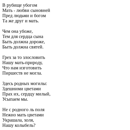
В рубище убогом
Мать - любви сыновней
Пред людьми и богом
Та же друг и мать.
Чем она убоже,
Тем для сердца сына
Быть должна дороже,
Быть должна святей.
Грех за то злословить
Нашу мать-природу,
Что нам изготовить
Пиршеств не могла.
Здесь родных могилы:
Здешними цветами
Прах их, сердцу милый,
Усыпаем мы.
Не с родного ль поля
Нежно мать цветами
Украшала, холя,
Нашу колыбель?