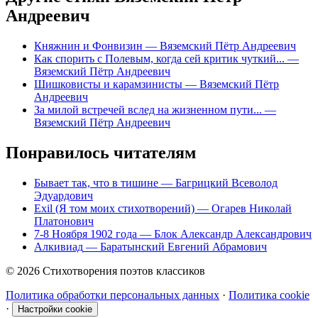
Андреевич
Княжнин и Фонвизин
— Вяземский Пётр Андреевич
Как спорить с Полевым, когда сей критик чуткий...
—
Вяземский Пётр Андреевич
Шишковисты и карамзинисты
— Вяземский Пётр
Андреевич
За милой встречей вслед на жизненном пути...
—
Вяземский Пётр Андреевич
Понравилось читателям
Бывает так, что в тишине
— Багрицкий Всеволод
Эдуардович
Exil (Я том моих стихотворений)
— Огарев Николай
Платонович
7-8 Ноября 1902 года
— Блок Александр Александрович
Алкивиад
— Баратынский Евгений Абрамович
© 2026 Стихотворения поэтов классиков
Политика обработки персональных данных
·
Политика cookie
·
Настройки cookie