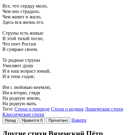
Все, что сердцу мило,
Чем оно страдало,
Чем живет и жило,
Здесь вся жизнь его.
Струны есть живые
В этой тихой песне,
Что поет Россия
В сумраке своем.
Те родные струны
Умиляют душу
И в наш возраст юный,
И в тени годов;
Им с любовью внемлю,
Им я вторю, глядя
На родную землю,
На родную мать.
Теги:
Стихи о природе
Стихи о родине
Лирические стихи
Классические стихи
Наверх
Назад
Нравится
0
Прочитано
Другие стихи Вяземский Пётр