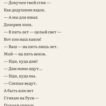
— Докучен твой стих —
Как дедушкин вздох.
— А мы для иных
Дозорим эпох.
— В пять лет — целый свет —
Вот сон наш каков!
— Ваш — на пять лишь лет.
Мой — на пять веков.
— Иди, куда дни!
— Дни мимо идут…
— Иди, куда мы.
— Слепые ведут.
А быть или нет
Стихам на Руси —
Потоки спроси,