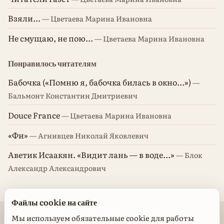
Взяли...
— Цветаева Марина Ивановна
Не смущаю, не пою...
— Цветаева Марина Ивановна
Понравилось читателям
Бабочка («Помню я, бабочка билась в окно...»)
—
Бальмонт Константин Дмитриевич
Douce France
— Цветаева Марина Ивановна
«Фи»
— Агнивцев Николай Яковлевич
Аветик Исаакян. «Видит лань — в воде...»
— Блок
Александр Александрович
Файлы cookie на сайте
© 2026 Стихотворения поэтов классиков
Мы используем обязательные cookie для работы