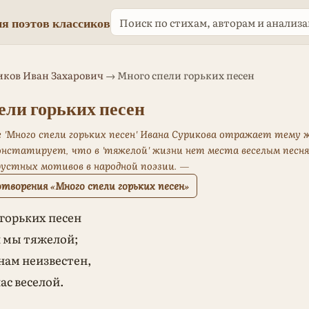
я поэтов классиков
иков Иван Захарович
→ Много спели горьких песен
ели горьких песен
'Много спели горьких песен' Ивана Сурикова отражает тему 
нстатирует, что в 'тяжелой' жизни нет места веселым песня
рустных мотивов в народной поэзии. —
творения «Много спели горьких песен»
горьких песен
и мы тяжелой;
нам неизвестен,
ас веселой.