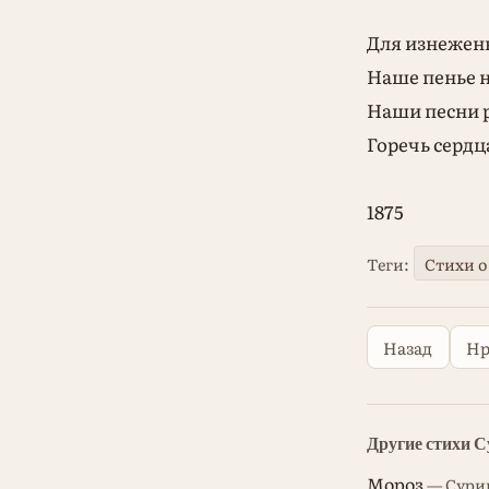
Для изнеженн
Наше пенье н
Наши песни р
Горечь сердца
1875
Теги:
Стихи о
Назад
Нр
Другие стихи 
Мороз
— Сурик