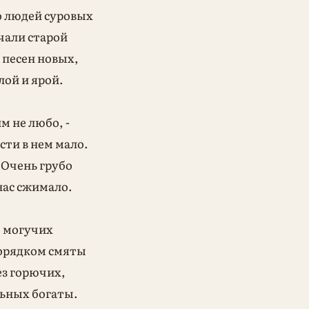
 людей суровых
чали старой
 песен новых,
лой и ярой.
м не любо, -
сти в нем мало.
- Очень грубо
 нас сжимало.
о могучих
орядком смяты
ез горючих,
ьных богаты.