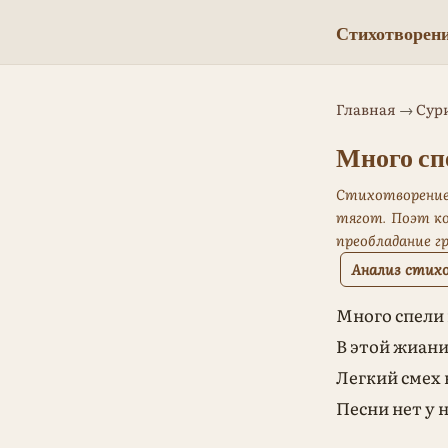
Стихотворени
Главная
→
Сур
Много сп
Стихотворение 
тягот. Поэт ко
преобладание г
Анализ стихо
Много спели 
В этой жиан
Легкий смех 
Песни нет у н