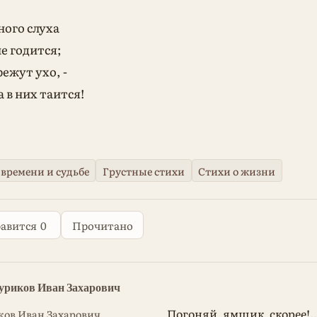
ого слуха
е годится;
ежут ухо, -
 в них таится!
 времени и судьбе
Грустные стихи
Стихи о жизни
авится
0
Прочитано
Суриков Иван Захарович
Погоняй, ямщик, скорее!..
ов Иван Захарович