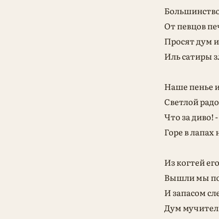
Большинство
От певцов пе
Просят дум и
Иль сатиры з
Наше пенье и
Светлой радо
Что за диво! 
Горе в лапах
Из когтей ег
Вышли мы п
И запасом сл
Дум мучител