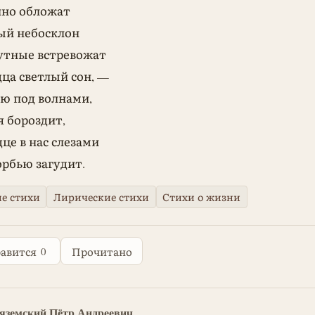
нно обложат
ый небосклон
мутные встревожат
ца светлый сон, —
ю под волнами,
я бороздит,
дце в нас слезами
рбью загудит.
е стихи
Лирические стихи
Стихи о жизни
0
авится
Прочитано
Вяземский Пётр Андреевич