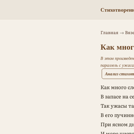
Стихотворени
Главная
→
Вяз
Как много
В этом произведен
параллель с ужас
Анализ стихотв
Как много сле
В запасе на 
Так ужасы та
В его пучинн
При ясном дн
И море чисто