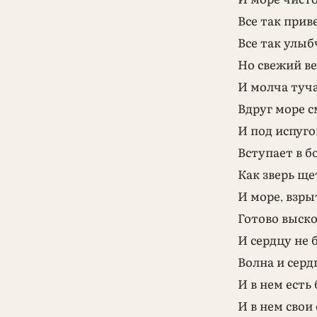
Все так прив
Все так улыб
Но свежий ве
И молча туч
Вдруг море 
И под испуго
Вступает в б
Как зверь ще
И море, взры
Готово выско
И сердцу не 
Волна и серд
И в нем есть 
И в нем свои 