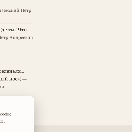
яземский Пётр
Где ты? Что
ётр Андреевич
еленьях...
ный нос»)
—
ич
рений)
—
ч
ookie
ie
.