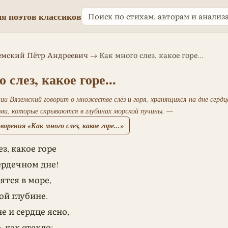
я поэтов классиков
емский Пётр Андреевич
→ Как много слез, какое горе...
 слез, какое горе...
ии Вяземский говорит о множестве слёз и горя, хранящихся на дне серд
ами, которые скрываются в глубинах морской пучины. —
орения «Как много слез, какое горе...»
з, какое горе
сердечном дне!
ятся в море,
ой глубине.
е и сердце ясно,
, как стекло: