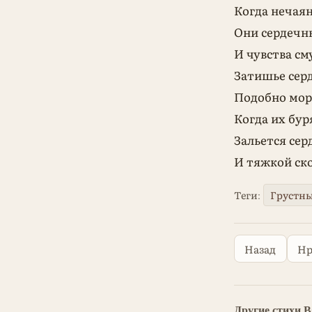
Когда нечая
Они сердечн
И чувства с
Затишье серд
Подобно мор
Когда их бур
Зальется сер
И тяжкой ско
Теги:
Грустны
Назад
Нр
Другие стихи 