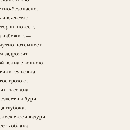
етно-безопасно,
чиво-светло.
тер ли повеет,
а набежит, —
смутно потемнеет
м задрожит.
ой волна с волною,
тинится волна,
тое грозою,
чить со дна.
безвестны бури:
ца глубока,
блеск своей лазури,
есть облака.