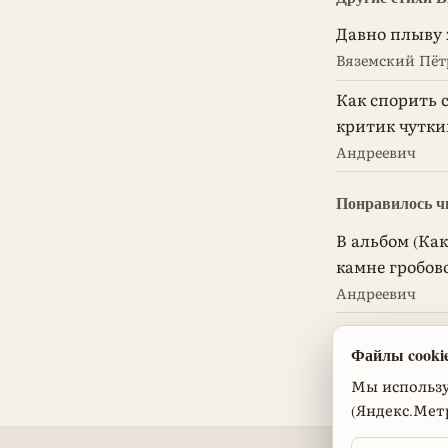
Давно плыву 
Вяземский Пёт
Как спорить с
критик чуткий
Андреевич
Понравилось ч
В альбом (Ка
камне гробов
Андреевич
Бочка
— Крыло
Файлы cookie
Мы используе
(Яндекс.Мет