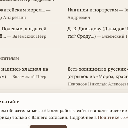
житейским морем...
Надписи к портретам
—
— В
р Андреевич
Андреевич
 Полевым, когда сей
Д. В. Давыдову (Давыдов! 
...
ты? Сроду...)
— Вяземский Пётр
— Вяземский П
итателям
к надпись хладная на
Есть женщины в русских с
ом)
(отрывок из «Мороз, крас
— Вяземский Пётр
Некрасов Николай Алексеев
Exil (Я том моих стихотво
в Иван Андреевич
 на сайте
Огарев Николай Платонови
м обязательные cookie для работы сайта и аналитические c
рика) только с Вашего согласия. Подробнее в
Политике cook