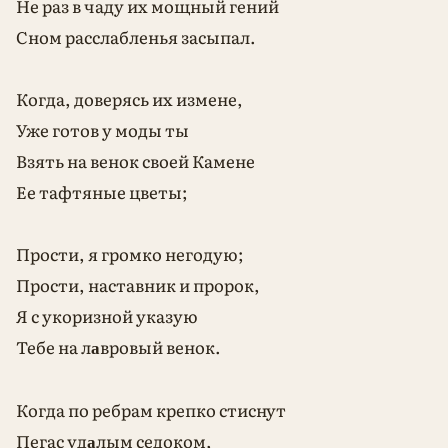
Не раз в чаду их мощный гений
Сном расслабленья засыпал.
Когда, доверясь их измене,
Уже готов у моды ты
Взять на венок своей Камене
Ее тафтяные цветы;
Прости, я громко негодую;
Прости, наставник и пророк,
Я с укоризной указую
Тебе на л
вровый венок.
а
Когда по ребрам крепко стиснут
Пегас уд
лым седоком,
а