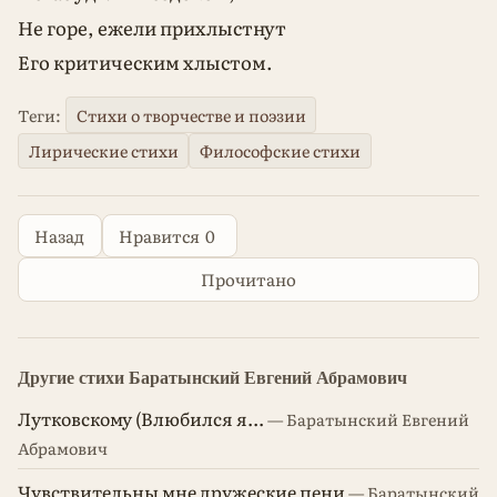
Не горе, ежели прихлыстнут
Его критическим хлыстом.
Теги:
Стихи о творчестве и поэзии
Лирические стихи
Философские стихи
Назад
Нравится
0
Прочитано
Другие стихи Баратынский Евгений Абрамович
Лутковскому (Влюбился я...
— Баратынский Евгений
Абрамович
Чувствительны мне дружеские пени
— Баратынский