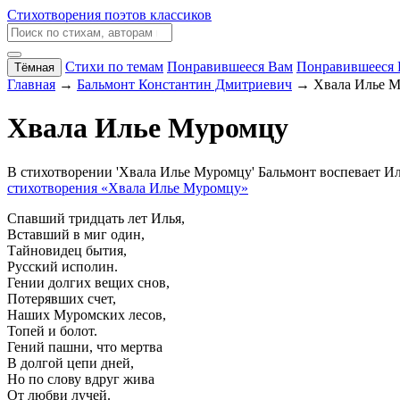
Стихотворения поэтов классиков
Стихи по темам
Понравившееся Вам
Понравившееся 
Тёмная
Главная
→
Бальмонт Константин Дмитриевич
→ Хвала Илье 
Хвала Илье Муромцу
В стихотворении 'Хвала Илье Муромцу' Бальмонт воспевает Ил
стихотворения «Хвала Илье Муромцу»
Спавший тридцать лет Илья,
Вставший в миг один,
Тайновидец бытия,
Русский исполин.
Гении долгих вещих снов,
Потерявших счет,
Наших Муромских лесов,
Топей и болот.
Гений пашни, что мертва
В долгой цепи дней,
Но по слову вдруг жива
От любви лучей.