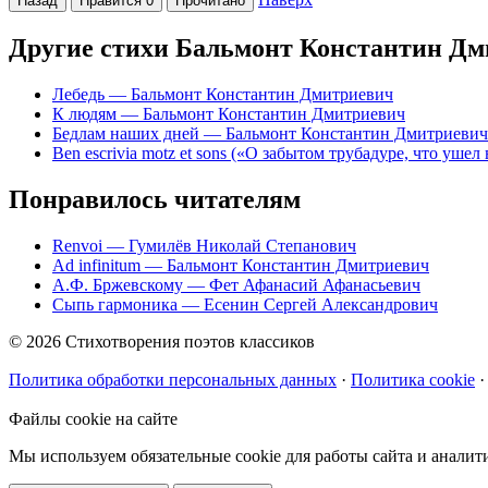
Назад
Нравится
0
Прочитано
Другие стихи Бальмонт Константин Д
Лебедь
— Бальмонт Константин Дмитриевич
К людям
— Бальмонт Константин Дмитриевич
Бедлам наших дней
— Бальмонт Константин Дмитриевич
Ben escrivia motz et sons («О забытом трубадуре, что ушел 
Понравилось читателям
Renvoi
— Гумилёв Николай Степанович
Ad infinitum
— Бальмонт Константин Дмитриевич
А.Ф. Бржевскому
— Фет Афанасий Афанасьевич
Сыпь гармоника
— Есенин Сергей Александрович
© 2026 Стихотворения поэтов классиков
Политика обработки персональных данных
·
Политика cookie
·
Файлы cookie на сайте
Мы используем обязательные cookie для работы сайта и аналит