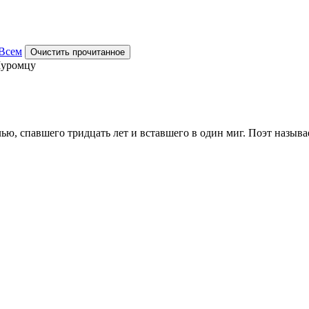
Всем
Очистить прочитанное
Муромцу
ью, спавшего тридцать лет и вставшего в один миг. Поэт назы