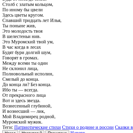
Столб с златым кольцом,
По иному бы цвели
Здесь цветы кругом.
Спавший тридцать лет Илья,
Ты поныне жив,
Это молодость твоя
В шелестеньи нив.
Это Муромский твой ум,
В час когда в лесах
Будят бури долгий шум,
Говорят в громах.
Между всеми ты один
Не склонил лица,
Полновольный исполин,
Смелый до конца.
До конца ли? Без конца.
Ибо ты — всегда.
От прекрасного лица
Вот и здесь звезда.
Вознесенный глубиной,
И вознесший — лик,
Мой Владимирец родной,
Муромский мужик.
Теги:
Патриотические стихи
Стихи о родине и россии
Сказки в
Наверх