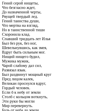
Гений серой нищеты,
Что безгласно ждет,
До назначенной черты,
Рвущей твердый лед.
Гений таинства души,
Что мертва на взгляд,
Но в таинственной тиши
Схоронила клад.
Спавший тридцать лет Илья
Был без рук, без ног,
Шевельнувшись, как змея,
Вдруг быть сильным мог.
Нищий нищего будил,
Мужика мужик,
Чарой слабому дал сил,
Развязал язык.
Был раздвинут мощный круг
Пред лицом калек,
Великан проснулся вдруг,
Гордый человек.
Если б к небу от земли
Столб с кольцом воткнуть,
Эти руки бы могли
Мир перевернуть.
Будь от неба до земли