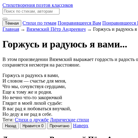
Стихотворения поэтов классиков
Стихи по темам
Понравившееся Вам
Понравившееся 
Тёмная
Главная
→
Вяземский Пётр Андреевич
→ Горжусь и радуюсь я 
Горжусь и радуюсь я вами...
В этом произведении Вяземский выражает гордость и радость о
сохраняется несмотря на расстояние.
Горжусь и радуюсь я вами,
И словом — счастье для меня,
Что мы, сочувствуя сердцами,
Еще к тому же и родня.
Но вечно что-то закорючкой
Глядит в моей лихой судьбе:
В вас рад я любоваться внучкой,
Но деду я не рад в себе.
Теги:
Стихи о дружбе
Лирические стихи
Наверх
Назад
Нравится
0
Прочитано