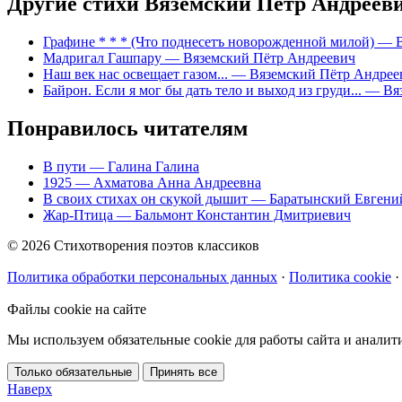
Другие стихи Вяземский Пётр Андреев
Графине * * * (Что поднесетъ новорожденной милой)
— В
Мадригал Гашпару
— Вяземский Пётр Андреевич
Наш век нас освещает газом...
— Вяземский Пётр Андрее
Байрон. Если я мог бы дать тело и выход из груди...
— Вяз
Понравилось читателям
В пути
— Галина Галина
1925
— Ахматова Анна Андреевна
В своих стихах он скукой дышит
— Баратынский Евгени
Жар-Птица
— Бальмонт Константин Дмитриевич
© 2026 Стихотворения поэтов классиков
Политика обработки персональных данных
·
Политика cookie
·
Файлы cookie на сайте
Мы используем обязательные cookie для работы сайта и аналит
Только обязательные
Принять все
Наверх