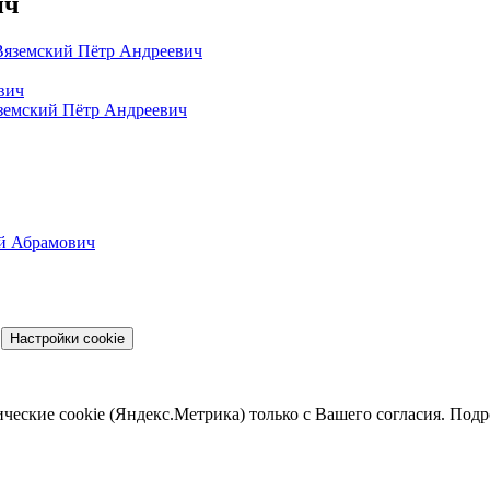
ич
яземский Пётр Андреевич
вич
емский Пётр Андреевич
й Абрамович
Настройки cookie
ические cookie (Яндекс.Метрика) только с Вашего согласия. Под