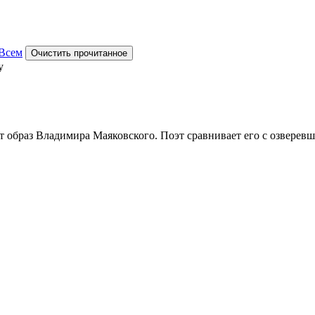
Всем
Очистить прочитанное
у
т образ Владимира Маяковского. Поэт сравнивает его с озвере