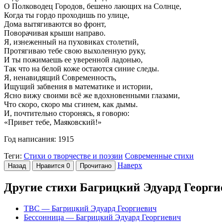
О Полководец Городов, бешено лающих на Солнце,
Когда ты гордо проходишь по улице,
Дома вытягиваются во фронт,
Поворачивая крыши направо.
Я, изнеженный на пуховиках столетий,
Протягиваю тебе свою выхоленную руку,
И ты пожимаешь ее уверенной ладонью,
Так что на белой коже остаются синие следы.
Я, ненавидящий Современность,
Ищущий забвения в математике и истории,
Ясно вижу своими всё же вдохновенными глазами,
Что скоро, скоро мы сгинем, как дымы.
И, почтительно сторонясь, я говорю:
«Привет тебе, Маяковский!»
Год написания: 1915
Теги:
Стихи о творчестве и поэзии
Современные стихи
Наверх
Назад
Нравится
0
Прочитано
Другие стихи Багрицкий Эдуард Георг
ТВС
— Багрицкий Эдуард Георгиевич
Бессонница
— Багрицкий Эдуард Георгиевич