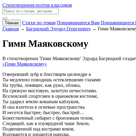
Стихотворения поэтов классиков
Стихи по темам
Понравившееся Вам
Понравившееся 
Тёмная
Главная
→
Багрицкий Эдуард Георгиевич
→ Гимн Маяковском
Гимн Маяковскому
В стихотворении 'Гимн Маяковскому' Эдуард Багрицкий создае
«Гимн Маяковскому»
Озверевший зубр в блестящем цилиндре я
Ты медленно поводишь остеклевшими глазами
На трубы, ловящие, как руки, облака,
На грязную мостовую, залитую нечистотами.
Вселенский спортсмен в оранжевом костюме,
Ты ударил землю кованым каблуком,
И она взлетела в огневые пространства
И несется быстрее, быстрее, быстрей…
Божественный сибарит с бронзовым телом,
Следящий, как в изумрудной чаше Земли,
Подвешенной над кострами веков,
Вздуваются и лопаются народы.