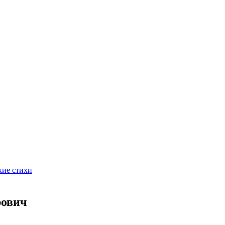
кие стихи
рович