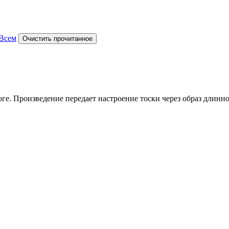
Всем
Очистить прочитанное
роге. Произведение передает настроение тоски через образ длин