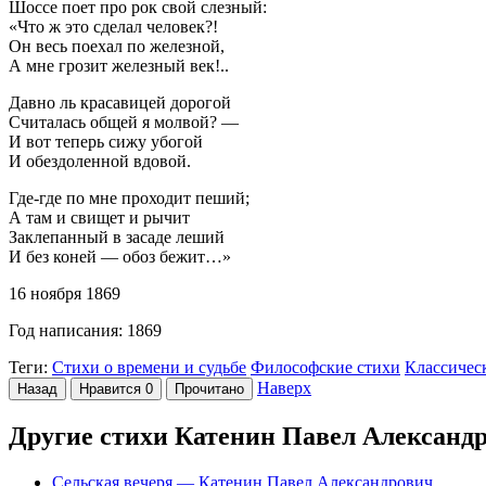
Шоссе поет про рок свой слезный:
«Что ж это сделал человек?!
Он весь поехал по железной,
А мне грозит железный век!..
Давно ль красавицей дорогой
Считалась общей я молвой? —
И вот теперь сижу убогой
И обездоленной вдовой.
Где-где по мне проходит пеший;
А там и свищет и рычит
Заклепанный в засаде леший
И без коней — обоз бежит…»
16 ноября 1869
Год написания: 1869
Теги:
Стихи о времени и судьбе
Философские стихи
Классичес
Наверх
Назад
Нравится
0
Прочитано
Другие стихи Катенин Павел Александ
Сельская вечеря
— Катенин Павел Александрович