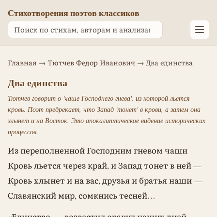
Стихотворения поэтов классиков
Главная
→
Тютчев Федор Иванович
→ Два единства
Два единства
Тютчев говорит о 'чаше Господнего гнева', из которой льется
кровь. Поэт предрекает, что Запад 'тонет' в крови, а затем она
хлынет и на Восток. Это апокалиптическое видение исторических
процессов.
Из переполненной Господним гневом чаши
Кровь льется через край, и Запад тонет в ней —
Кровь хлынет и на вас, друзья и братья наши —
Славянский мир, сомкнись тесней…
«Единство, — возвестил оракул наших дней, —