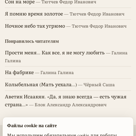
Сон на море
— Тютчев Федор Иванович
Я помню время золотое
— Тютчев Федор Иванович
Ночное небо так угрюмо
— Тютчев Федор Иванович
Понравилось читателям
Прости меня... Как все, я не могу любить
— Галина
Галина
На фабрике
— Галина Галина
Колыбельная (Мать уехала...)
— Чёрный Саша
Аветик Исаакян. «Да, я знаю всегда — есть чужая
страна...»
— Блок Александр Александрович
Файлы cookie на сайте
© 2026 Стихотворения поэтов классиков
Мы используем обязательные cookie для работы