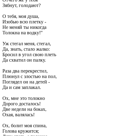
Зябнут, голодают?
О тебя, моя душа,
Изобью всю плетку -
Не меняй ты никогда
Толокна на водку!"
Уж стегал меня, стегал,
Да, знать, стало жалко:
Бросил в угол свою плеть
Да схватил он палку.
Раза два перекрестил,
Плюнул с злостью на пол,
Поглядел он на детей -
Да и сам заплакал.
Ох, мне это толокно
Дорого досталось!
Две недели на боках,
Охая, валялась!
Ох, болит моя спина,
Голова кружится;