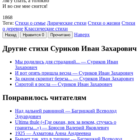
Лягу спать, а толокно
И во сне мне снится!
1868
Теги:
Стихи о семье
Лирические стихи
Стихи о жизни
Стихи
о деревне
Классические стихи
Наверх
Назад
Нравится
0
Прочитано
Другие стихи Суриков Иван Захарович
Мы родились для страданий...
— Суриков Иван
Захарович
И вот опять пришла весна
— Суриков Иван Захарович
За окном скрипит береза...
— Суриков Иван Захарович
Сиротой я росла
— Суриков Иван Захарович
Понравилось читателям
Над дальней равниной
— Багрицкий Всеволод
Эдуардович
Ultima thule («Где океан, век за веком, стучась о
граниты...»)
— Брюсов Валерий Яковлевич
1925
— Ахматова Анна Андреевна
Бывает так, что в тишине
— Багрицкий Всеволод