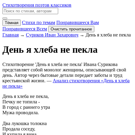
Стихотворения поэтов классиков
Стихи по темам
Понравившееся Вам
Тёмная
Понравившееся Всем
Очистить прочитанное
Главная
→
Суриков Иван Захарович
→ День я хлеба не пекла
День я хлеба не пекла
Стихотворение 'День я хлеба не пекла' Ивана Сурикова
представляет собой монолог женщины, описывающей свой
день. Автор через бытовые детали передает заботы и труд
крестьянской жизни. —
Анализ стихотворения «День я хлеба
не пекла»
День я хлеба не пекла,
Печку не топила -
В город с раннего утра
Мужа проводила.
Два лукошка толокна
Продала соседу,
И купила я вина,